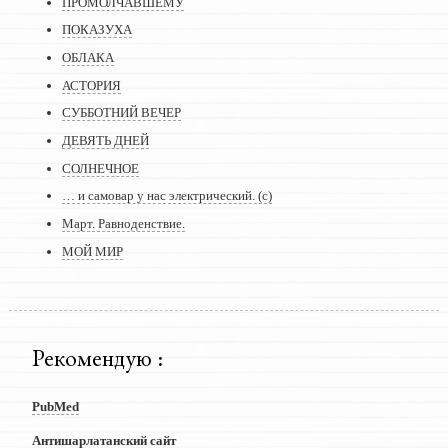
ПРОМОЛЧАВШЕМУ
ПОКАЗУХА
ОБЛАКА
АСТОРИЯ
СУББОТНИЙ ВЕЧЕР
ДЕВЯТЬ ДНЕЙ
СОЛНЕЧНОЕ
… и самовар у нас электрический. (с)
Март. Равноденствие.
МОЙ МИР
Рекомендую :
PubMed
Антишарлатанский сайт