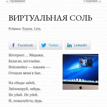
Навигация по записям
←
Предыдущая
Следующая
→
ВИРТУАЛЬНАЯ СОЛЬ
Рубрика:
Разное
,
Сеть
Facebook
Twitter
LinkedIn
Интернет… Миражи,
Балаган, кегельбан.
Невзлюбил — накажи —
Отошли меня в бан.
На обиды забей,
Заблокируй, забудь.
Не убий. Не убей.
И, пожалуйста, будь.