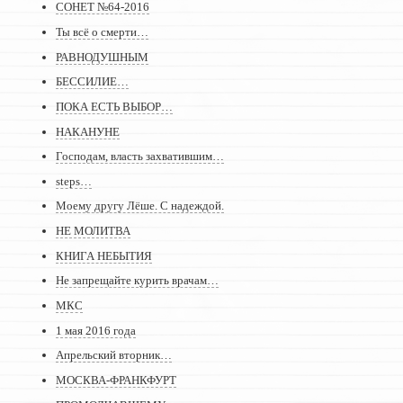
СОНЕТ №64-2016
Ты всё о смерти…
РАВНОДУШНЫМ
БЕССИЛИЕ…
ПОКА ЕСТЬ ВЫБОР…
НАКАНУНЕ
Господам, власть захватившим…
steps…
Моему другу Лёше. С надеждой.
НЕ МОЛИТВА
КНИГА НЕБЫТИЯ
Не запрещайте курить врачам…
МКС
1 мая 2016 года
Апрельский вторник…
МОСКВА-ФРАНКФУРТ