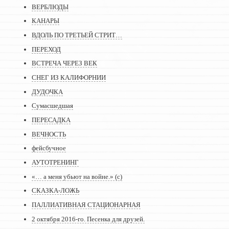
ВЕРБЛЮДЫ
КАНАРЫ
ВДОЛЬ ПО ТРЕТЬЕЙ СТРИТ…
ПЕРЕХОД
ВСТРЕЧА ЧЕРЕЗ ВЕК
СНЕГ ИЗ КАЛИФОРНИИ
ДУДОЧКА
Сумасшедшая
ПЕРЕСАДКА
ВЕЧНОСТЬ
фейсбучное
АУТОТРЕНИНГ
«… а меня убьют на войне.» (с)
СКАЗКА-ЛОЖЬ
ПАЛЛИАТИВНАЯ СТАЦИОНАРНАЯ
2 октября 2016-го. Песенка для друзей.