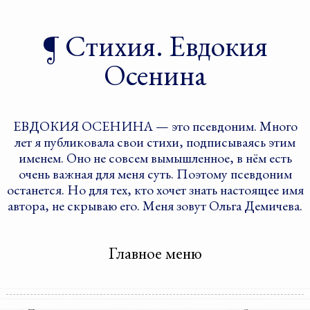
Стихия. Евдокия
Осенина
ЕВДОКИЯ ОСЕНИНА — это псевдоним. Много
лет я публиковала свои стихи, подписываясь этим
именем. Оно не совсем вымышленное, в нём есть
очень важная для меня суть. Поэтому псевдоним
останется. Но для тех, кто хочет знать настоящее имя
автора, не скрываю его. Меня зовут Ольга Демичева.
Главное меню
Перейти к дополнительному
Перейти к основному
содержимому
содержимому