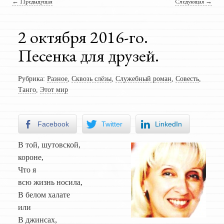
Навигация по записям
←
Предыдущая
Следующая
→
2 октября 2016-го.
Песенка для друзей.
Рубрика:
Разное
,
Сквозь слёзы
,
Служебный роман
,
Совесть
,
Танго
,
Этот мир
Facebook
Twitter
LinkedIn
В той, шутовской,
короне,
Что я
всю жизнь носила,
В белом халате
или
В джинсах,