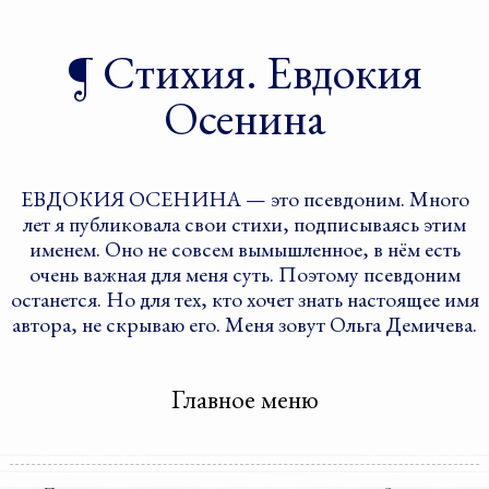
Стихия. Евдокия
Осенина
ЕВДОКИЯ ОСЕНИНА — это псевдоним. Много
лет я публиковала свои стихи, подписываясь этим
именем. Оно не совсем вымышленное, в нём есть
очень важная для меня суть. Поэтому псевдоним
останется. Но для тех, кто хочет знать настоящее имя
автора, не скрываю его. Меня зовут Ольга Демичева.
Главное меню
Перейти к дополнительному
Перейти к основному
содержимому
содержимому