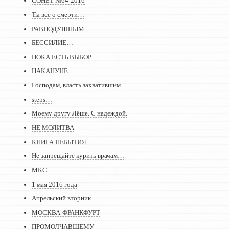
СОНЕТ №64-2016
Ты всё о смерти…
РАВНОДУШНЫМ
БЕССИЛИЕ…
ПОКА ЕСТЬ ВЫБОР…
НАКАНУНЕ
Господам, власть захватившим…
steps…
Моему другу Лёше. С надеждой.
НЕ МОЛИТВА
КНИГА НЕБЫТИЯ
Не запрещайте курить врачам…
МКС
1 мая 2016 года
Апрельский вторник…
МОСКВА-ФРАНКФУРТ
ПРОМОЛЧАВШЕМУ