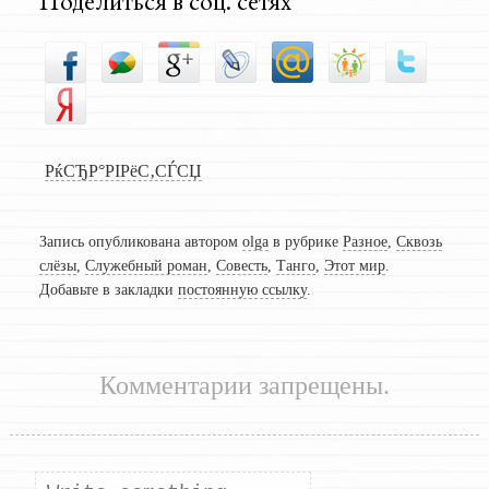
Поделиться в соц. сетях
РќСЂР°РІРёС‚СЃСЏ
Запись опубликована автором
olga
в рубрике
Разное
,
Сквозь
слёзы
,
Служебный роман
,
Совесть
,
Танго
,
Этот мир
.
Добавьте в закладки
постоянную ссылку
.
Комментарии запрещены.