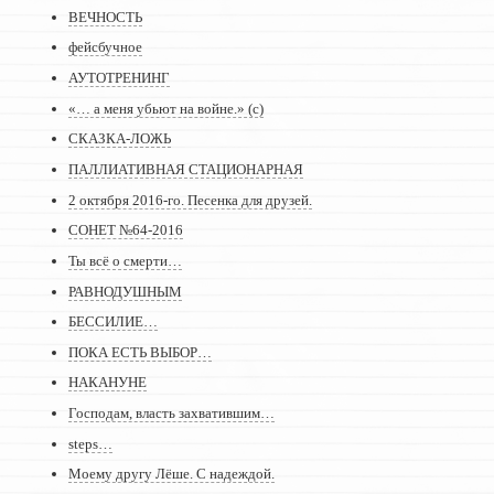
ВЕЧНОСТЬ
фейсбучное
АУТОТРЕНИНГ
«… а меня убьют на войне.» (с)
СКАЗКА-ЛОЖЬ
ПАЛЛИАТИВНАЯ СТАЦИОНАРНАЯ
2 октября 2016-го. Песенка для друзей.
СОНЕТ №64-2016
Ты всё о смерти…
РАВНОДУШНЫМ
БЕССИЛИЕ…
ПОКА ЕСТЬ ВЫБОР…
НАКАНУНЕ
Господам, власть захватившим…
steps…
Моему другу Лёше. С надеждой.