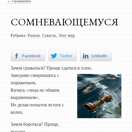
Навигация по записям
←
Предыдущая
СОМНЕВАЮЩЕМУСЯ
Рубрика:
Разное
,
Совесть
,
Этот мир
Facebook
Twitter
LinkedIn
Зачем сражаться? Проще сдаться в плен,
Заведомо смирившись с
пораженьем,
Кичась «лица не общим
выраженьем»,
Не делая попыток встать с
колен.
Зачем бороться? Проще,
высоко