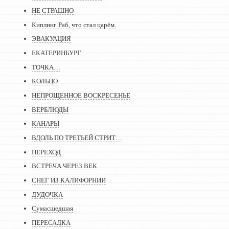
НЕ СТРАШНО
Киплинг. Раб, что стал царём.
ЭВАКУАЦИЯ
ЕКАТЕРИНБУРГ
ТОЧКА…
КОЛЬЦО
НЕПРОЩЕННОЕ ВОСКРЕСЕНЬЕ
ВЕРБЛЮДЫ
КАНАРЫ
ВДОЛЬ ПО ТРЕТЬЕЙ СТРИТ…
ПЕРЕХОД
ВСТРЕЧА ЧЕРЕЗ ВЕК
СНЕГ ИЗ КАЛИФОРНИИ
ДУДОЧКА
Сумасшедшая
ПЕРЕСАДКА