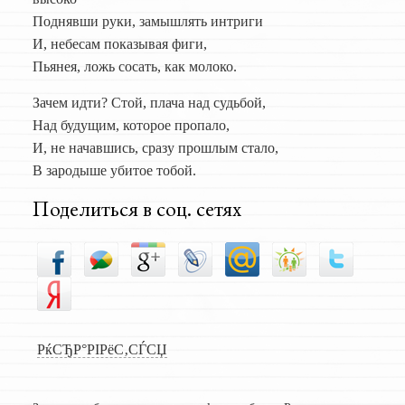
Поднявши руки, замышлять интриги
И, небесам показывая фиги,
Пьянея, ложь сосать, как молоко.
Зачем идти? Стой, плача над судьбой,
Над будущим, которое пропало,
И, не начавшись, сразу прошлым стало,
В зародыше убитое тобой.
Поделиться в соц. сетях
РќСЂР°РІРёС‚СЃСЏ