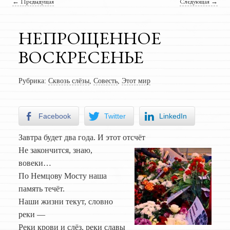
Навигация по записям
←
Предыдущая
Следующая
→
НЕПРОЩЕННОЕ
ВОСКРЕСЕНЬЕ
Рубрика:
Сквозь слёзы
,
Совесть
,
Этот мир
Facebook
Twitter
LinkedIn
Завтра будет два года. И этот отсчёт
Не закончится, знаю,
вовеки…
По Немцову Мосту наша
память течёт.
Наши жизни текут, словно
реки —
Реки крови и слёз, реки славы