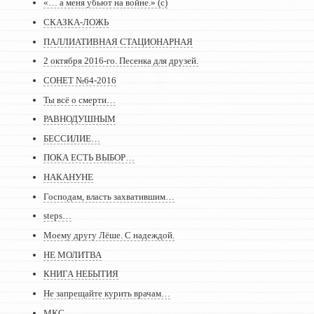
«… а меня убьют на войне.» (с)
СКАЗКА-ЛОЖЬ
ПАЛЛИАТИВНАЯ СТАЦИОНАРНАЯ
2 октября 2016-го. Песенка для друзей.
СОНЕТ №64-2016
Ты всё о смерти…
РАВНОДУШНЫМ
БЕССИЛИЕ…
ПОКА ЕСТЬ ВЫБОР…
НАКАНУНЕ
Господам, власть захватившим…
steps…
Моему другу Лёше. С надеждой.
НЕ МОЛИТВА
КНИГА НЕБЫТИЯ
Не запрещайте курить врачам…
МКС