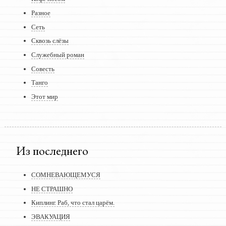
Разное
Сеть
Сквозь слёзы
Служебный роман
Совесть
Танго
Этот мир
Из последнего
СОМНЕВАЮЩЕМУСЯ
НЕ СТРАШНО
Киплинг. Раб, что стал царём.
ЭВАКУАЦИЯ