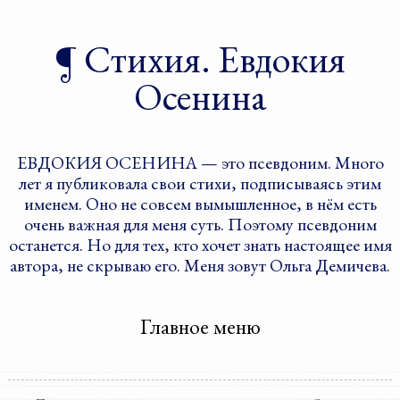
Стихия. Евдокия
Осенина
ЕВДОКИЯ ОСЕНИНА — это псевдоним. Много
лет я публиковала свои стихи, подписываясь этим
именем. Оно не совсем вымышленное, в нём есть
очень важная для меня суть. Поэтому псевдоним
останется. Но для тех, кто хочет знать настоящее имя
автора, не скрываю его. Меня зовут Ольга Демичева.
Главное меню
Перейти к дополнительному
Перейти к основному
содержимому
содержимому