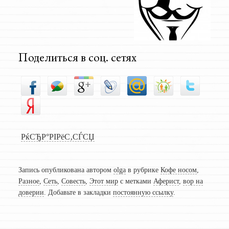
Поделиться в соц. сетях
РќСЂР°РІРёС‚СЃСЏ
Запись опубликована автором
olga
в рубрике
Кофе носом
,
Разное
,
Сеть
,
Совесть
,
Этот мир
с метками
Аферист
,
вор на
доверии
. Добавьте в закладки
постоянную ссылку
.