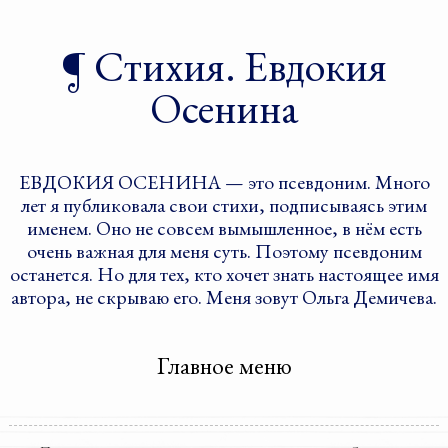
Стихия. Евдокия
Осенина
ЕВДОКИЯ ОСЕНИНА — это псевдоним. Много
лет я публиковала свои стихи, подписываясь этим
именем. Оно не совсем вымышленное, в нём есть
очень важная для меня суть. Поэтому псевдоним
останется. Но для тех, кто хочет знать настоящее имя
автора, не скрываю его. Меня зовут Ольга Демичева.
Главное меню
Перейти к дополнительному
Перейти к основному
содержимому
содержимому