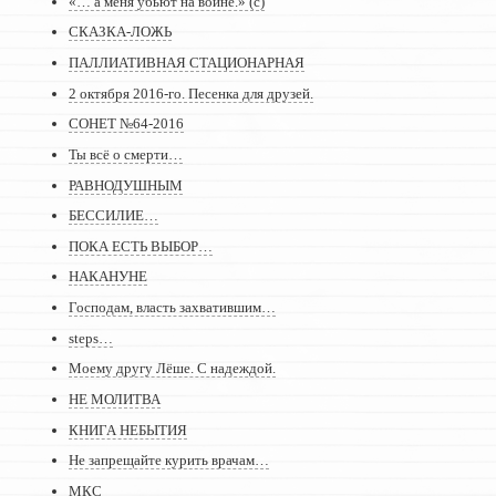
«… а меня убьют на войне.» (с)
СКАЗКА-ЛОЖЬ
ПАЛЛИАТИВНАЯ СТАЦИОНАРНАЯ
2 октября 2016-го. Песенка для друзей.
СОНЕТ №64-2016
Ты всё о смерти…
РАВНОДУШНЫМ
БЕССИЛИЕ…
ПОКА ЕСТЬ ВЫБОР…
НАКАНУНЕ
Господам, власть захватившим…
steps…
Моему другу Лёше. С надеждой.
НЕ МОЛИТВА
КНИГА НЕБЫТИЯ
Не запрещайте курить врачам…
МКС