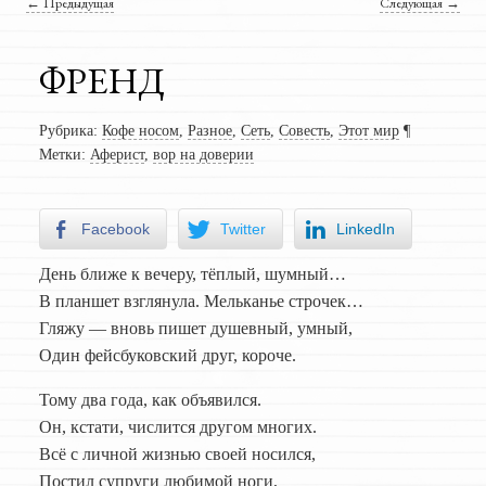
Навигация по записям
←
Предыдущая
Следующая
→
ФРЕНД
Рубрика:
Кофе носом
,
Разное
,
Сеть
,
Совесть
,
Этот мир
¶
Метки:
Аферист
,
вор на доверии
Facebook
Twitter
LinkedIn
День ближе к вечеру, тёплый, шумный…
В планшет взглянула. Мельканье строчек…
Гляжу — вновь пишет душевный, умный,
Один фейсбуковский друг, короче.
Тому два года, как объявился.
Он, кстати, числится другом многих.
Всё с личной жизнью своей носился,
Постил супруги любимой ноги,