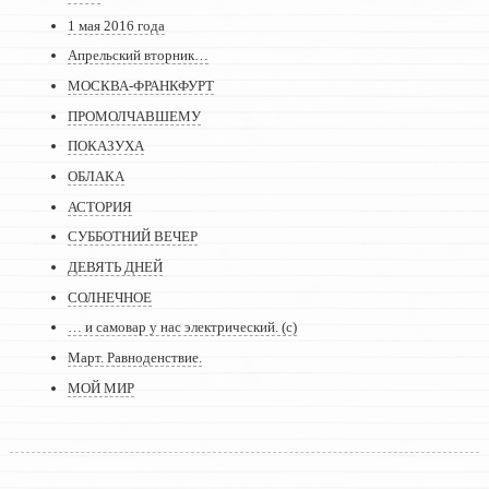
1 мая 2016 года
Апрельский вторник…
МОСКВА-ФРАНКФУРТ
ПРОМОЛЧАВШЕМУ
ПОКАЗУХА
ОБЛАКА
АСТОРИЯ
СУББОТНИЙ ВЕЧЕР
ДЕВЯТЬ ДНЕЙ
СОЛНЕЧНОЕ
… и самовар у нас электрический. (с)
Март. Равноденствие.
МОЙ МИР