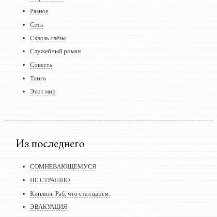
Разное
Сеть
Сквозь слёзы
Служебный роман
Совесть
Танго
Этот мир
Из последнего
СОМНЕВАЮЩЕМУСЯ
НЕ СТРАШНО
Киплинг. Раб, что стал царём.
ЭВАКУАЦИЯ