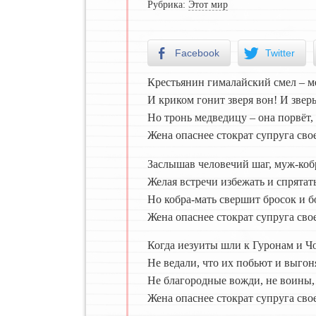
Рубрика:
Этот мир
Facebook
Twitter
Крестьянин гималайский смел – ме
И криком гонит зверя вон! И зверь
Но тронь медведицу – она порвёт, 
Жена опаснее стократ супруга сво
Заслышав человечий шаг, муж-коб
Желая встречи избежать и спрятат
Но кобра-мать свершит бросок и 
Жена опаснее стократ супруга сво
Когда иезуиты шли к Гуронам и Чо
Не ведали, что их побьют и выгон
Не благородные вожди, не воины, 
Жена опаснее стократ супруга сво