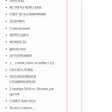
ПЕРЕХОД
ВСТРЕЧА ЧЕРЕЗ ВЕК
СНЕГ ИЗ КАЛИФОРНИИ
ДУДОЧКА
Сумасшедшая
ПЕРЕСАДКА
ВЕЧНОСТЬ
фейсбучное
АУТОТРЕНИНГ
«… а меня убьют на войне.» (с)
СКАЗКА-ЛОЖЬ
ПАЛЛИАТИВНАЯ
СТАЦИОНАРНАЯ
2 октября 2016-го. Песенка для
друзей.
СОНЕТ №64-2016
Ты всё о смерти…