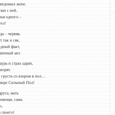
еведомых жене.
зан с ней.
нья одного –
его!
да – червяк.
 так и сяк.
идный факт,
шенный акт.
урь и страх царят,
ворят.
о грусть со взором в пол…
 мире Сильный Пол!
руга, мать
помощи, сама.
о,
 своего!