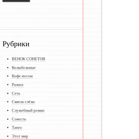
Рубрики
ВЕНОК СОНЕТОВ
Колыбельные
Кофе носом
Разное
Сеть
Сквозь слёзы
Служебный роман
Совесть
Танго
Этот мир