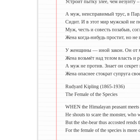
Устроит пытку злее, чем иезуиту –
А муж, неисправимый трус, в Пар
Сидит. И в этот мир мужской не по
Муж, честь и совесть позабыв, со
Жена когда-нибудь простит, но не 
У женщины — иной закон. Он от 
Жена возьмёт над телом власть и р
А муж не против. Знает он секрет 
Жена опаснее стократ супруга сво
Rudyard Kipling (1865-1936)
The Female of the Species
WHEN the Himalayan peasant meets th
He shouts to scare the monster, who wi
But the she-bear thus accosted rends t
For the female of the species is more 