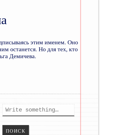
на
дписываясь этим именем. Оно
им останется. Но для тех, кто
льга Демичева.
ому
держимому
Поиск