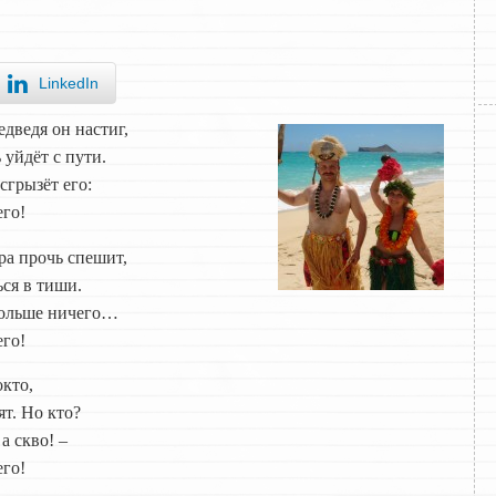
LinkedIn
дведя он настиг,
 уйдёт с пути.
сгрызёт его:
его!
ра прочь спешит,
ься в тиши.
больше ничего…
его!
кто,
ят. Но кто?
а скво! –
его!