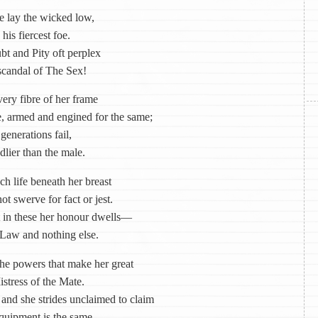
he lay the wicked low,
his fiercest foe.
t and Pity oft perplex
scandal of The Sex!
ry fibre of her frame
e, armed and engined for the same;
 generations fail,
lier than the male.
h life beneath her breast
t swerve for fact or jest.
 in these her honour dwells—
 Law and nothing else.
the powers that make her great
stress of the Mate.
nd she strides unclaimed to claim
quipment is the same.