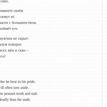
 скво.
ламенте своём
зовут её.
гласен с большинством.
поймёт его.
мужчин не скрыт:
азум покорит.
всех жён и скво –
его!
e he-bear in his pride,
ll often turn aside.
he peasant tooth and nail.
deadly than the male.