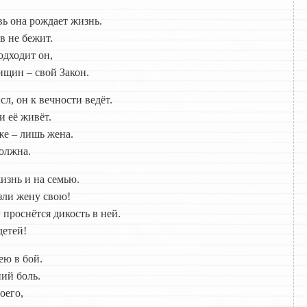
ь она рождает жизнь.
в не бежит.
одходит он,
нщин – свой Закон.
, он к вечности ведёт.
и её живёт.
же – лишь жена.
олжна.
изнь и на семью.
 зли жену свою!
 проснётся дикость в ней.
детей!
ею в бой.
ний боль.
оего,