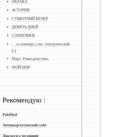
ОБЛАКА
АСТОРИЯ
СУББОТНИЙ ВЕЧЕР
ДЕВЯТЬ ДНЕЙ
СОЛНЕЧНОЕ
… и самовар у нас электрический.
(с)
Март. Равноденствие.
МОЙ МИР
Рекомендую :
PubMed
Антишарлатанский сайт
Диалоги о медицине