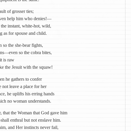
lt of grosser ties;
eaven help him who denies!—
the instant, white-hot, wild,
 as for spouse and child.
o the she-bear fights,
ons—even so the cobra bites,
it is raw
e the Jesuit with the squaw!
en he gathers to confer
 not leave a place for her
e, he uplifts his erring hands
ich no woman understands.
 that the Woman that God gave him
ll enthral but not enslave him.
, and Her instincts never fail,