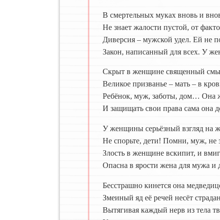
В смертельных муках вновь и внов
Не знает жалости пустой, от факто
Диверсия – мужской удел. Ей не п
Закон, написанный для всех. У же
Скрыт в женщине священный смысл
Великое призванье – мать – в кров
Ребёнок, муж, заботы, дом… Она 
И защищать свои права сама она д
У женщины серьёзный взгляд на ж
Не спорьте, дети! Помни, муж, не
Злость в женщине вскипит, и вмиг
Опасна в ярости жена для мужа и 
Бесстрашно кинется она медведиц
Змеиный яд её речей несёт страда
Вытягивая каждый нерв из тела тв