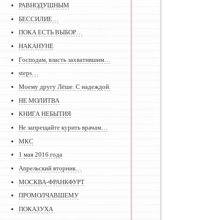
РАВНОДУШНЫМ
БЕССИЛИЕ…
ПОКА ЕСТЬ ВЫБОР…
НАКАНУНЕ
Господам, власть захватившим…
steps…
Моему другу Лёше. С надеждой.
НЕ МОЛИТВА
КНИГА НЕБЫТИЯ
Не запрещайте курить врачам…
МКС
1 мая 2016 года
Апрельский вторник…
МОСКВА-ФРАНКФУРТ
ПРОМОЛЧАВШЕМУ
ПОКАЗУХА