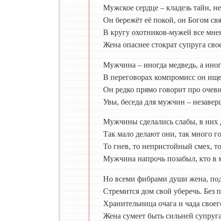
Мужское сердце – кладезь тайн, н
Он бережёт её покой, он Богом свя
В кругу охотников-мужей все мне
Жена опаснее стократ супруга сво
Мужчина – иногда медведь, а иног
В переговорах компромисс он ищет
Он редко прямо говорит про очев
Увы, беседа для мужчин – незавер
Мужчины сделались слабы, в них д
Так мало делают они, так много го
То гнев, то непристойный смех, т
Мужчина напрочь позабыл, кто в
Но всеми фибрами души жена, под
Стремится дом свой уберечь. Без 
Хранительница очага и чада своег
Жена сумеет быть сильней супруга