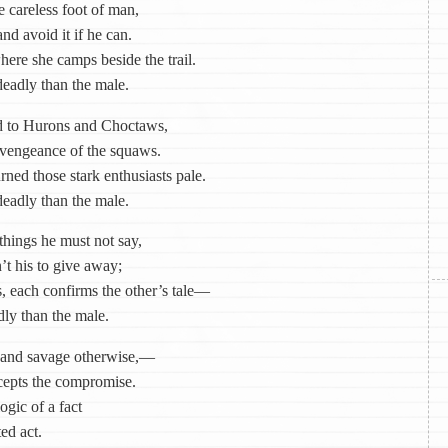
 careless foot of man,
d avoid it if he can.
ere she camps beside the trail.
deadly than the male.
ed to Hurons and Choctaws,
 vengeance of the squaws.
ned those stark enthusiasts pale.
deadly than the male.
 things he must not say,
t his to give away;
 each confirms the other’s tale—
dly than the male.
 and savage otherwise,—
epts the compromise.
ogic of a fact
ed act.