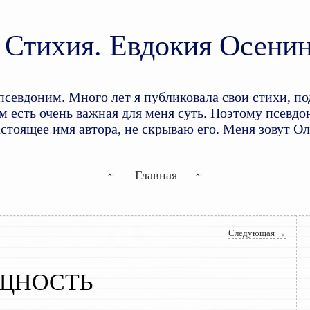
Стихия. Евдокия Осени
доним. Много лет я публиковала свои стихи, по
 есть очень важная для меня суть. Поэтому псевдон
астоящее имя автора, не скрываю его. Меня зовут О
Перейти к основному содержим
Перейти к дополнительному со
Главная
Следующая
→
ЩНОСТЬ