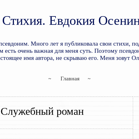
Стихия. Евдокия Осени
доним. Много лет я публиковала свои стихи, по
 есть очень важная для меня суть. Поэтому псевдон
астоящее имя автора, не скрываю его. Меня зовут О
Перейти к основному содержим
Перейти к дополнительному со
Главная
:
Служебный роман