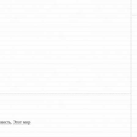
овесть
,
Этот мир