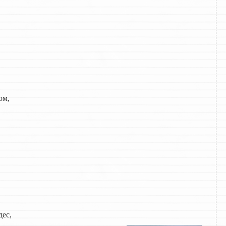
ом,
дес,