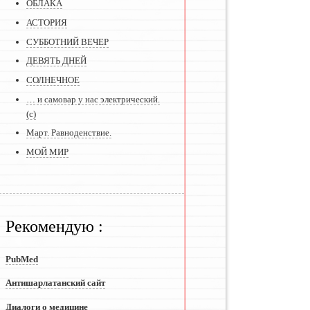
ОБЛАКА
АСТОРИЯ
СУББОТНИЙ ВЕЧЕР
ДЕВЯТЬ ДНЕЙ
СОЛНЕЧНОЕ
… и самовар у нас электрический.
(с)
Март. Равноденствие.
МОЙ МИР
Рекомендую :
PubMed
Антишарлатанский сайт
Диалоги о медицине