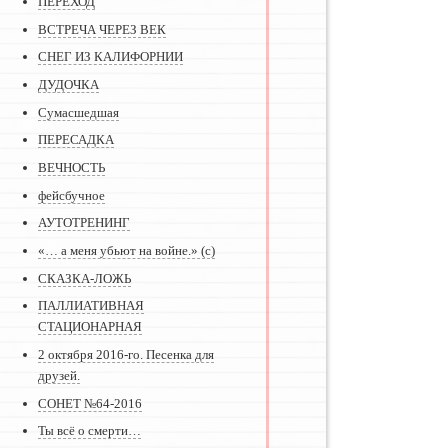
ПЕРЕХОД
ВСТРЕЧА ЧЕРЕЗ ВЕК
СНЕГ ИЗ КАЛИФОРНИИ
ДУДОЧКА
Сумасшедшая
ПЕРЕСАДКА
ВЕЧНОСТЬ
фейсбучное
АУТОТРЕНИНГ
«… а меня убьют на войне.» (с)
СКАЗКА-ЛОЖЬ
ПАЛЛИАТИВНАЯ
СТАЦИОНАРНАЯ
2 октября 2016-го. Песенка для
друзей.
СОНЕТ №64-2016
Ты всё о смерти…