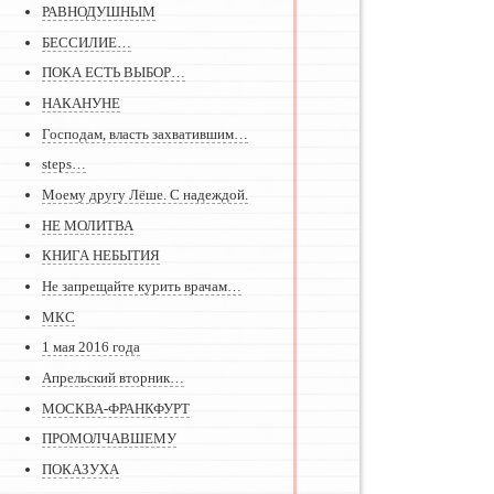
РАВНОДУШНЫМ
БЕССИЛИЕ…
ПОКА ЕСТЬ ВЫБОР…
НАКАНУНЕ
Господам, власть захватившим…
steps…
Моему другу Лёше. С надеждой.
НЕ МОЛИТВА
КНИГА НЕБЫТИЯ
Не запрещайте курить врачам…
МКС
1 мая 2016 года
Апрельский вторник…
МОСКВА-ФРАНКФУРТ
ПРОМОЛЧАВШЕМУ
ПОКАЗУХА