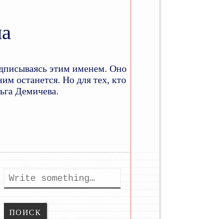
на
дписываясь этим именем. Оно
им останется. Но для тех, кто
льга Демичева.
ому
держимому
Поиск