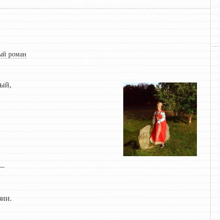
ый роман
ный,
 —
ии.