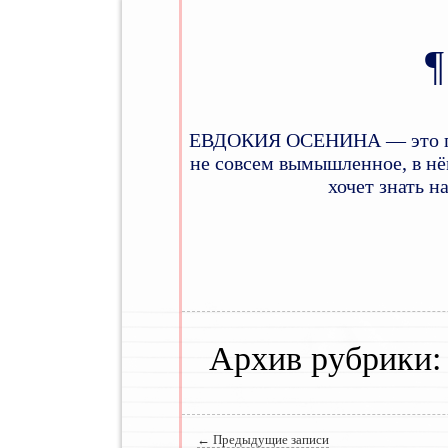
ЕВДОКИЯ ОСЕНИНА — это псев
не совсем вымышленное, в нём
хочет знать н
Главное меню
Архив рубрики
Навигация по записям
←
Предыдущие записи