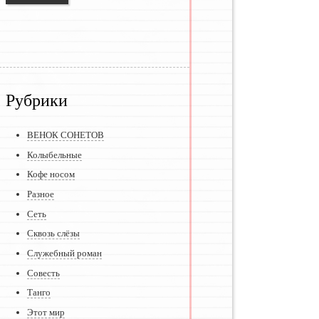
Рубрики
ВЕНОК СОНЕТОВ
Колыбельные
Кофе носом
Разное
Сеть
Сквозь слёзы
Служебный роман
Совесть
Танго
Этот мир