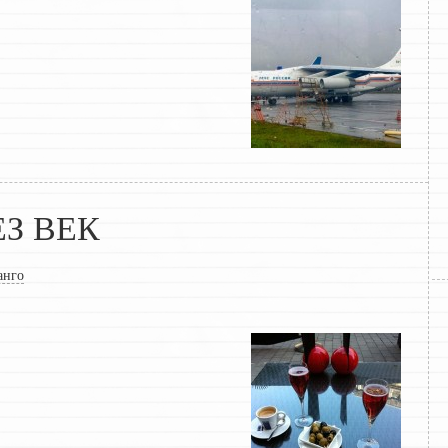
З ВЕК
анго