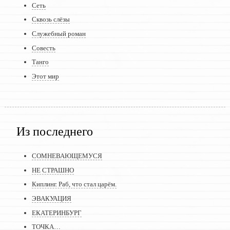
Сеть
Сквозь слёзы
Служебный роман
Совесть
Танго
Этот мир
Из последнего
СОМНЕВАЮЩЕМУСЯ
НЕ СТРАШНО
Киплинг. Раб, что стал царём.
ЭВАКУАЦИЯ
ЕКАТЕРИНБУРГ
ТОЧКА…