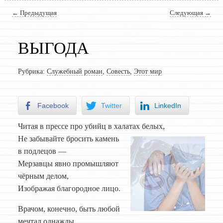
Навигация по записям
←
Предыдущая
Следующая
→
ВЫГОДА
Рубрика:
Служебный роман
,
Совесть
,
Этот мир
Facebook
Twitter
LinkedIn
Читая в прессе про убийц в халатах белых,
Не забывайте бросить камень
в подлецов —
Мерзавцы явно промышляют
чёрным делом,
Изображая благородное лицо.
Врачом, конечно, быть любой
мечтал однажды,