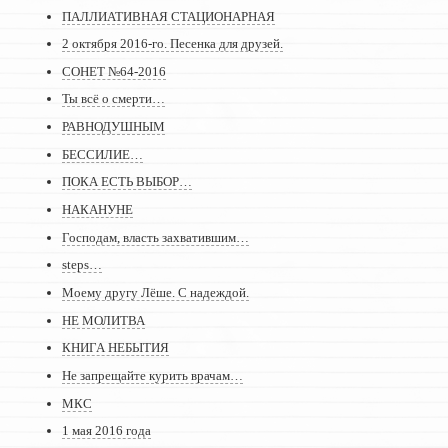
ПАЛЛИАТИВНАЯ СТАЦИОНАРНАЯ
2 октября 2016-го. Песенка для друзей.
СОНЕТ №64-2016
Ты всё о смерти…
РАВНОДУШНЫМ
БЕССИЛИЕ…
ПОКА ЕСТЬ ВЫБОР…
НАКАНУНЕ
Господам, власть захватившим…
steps…
Моему другу Лёше. С надеждой.
НЕ МОЛИТВА
КНИГА НЕБЫТИЯ
Не запрещайте курить врачам…
МКС
1 мая 2016 года