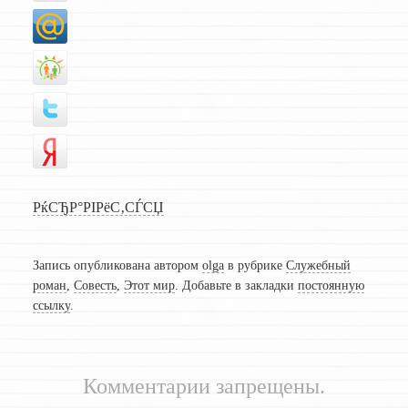
РќСЂР°РІРёС‚СЃСЏ
Запись опубликована автором
olga
в рубрике
Служебный
роман
,
Совесть
,
Этот мир
. Добавьте в закладки
постоянную
ссылку
.
Комментарии запрещены.