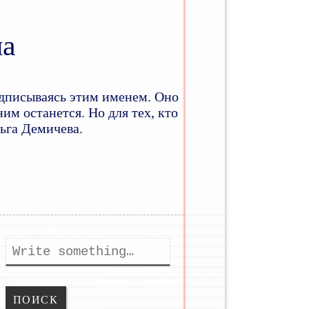
на
дписываясь этим именем. Оно
им останется. Но для тех, кто
льга Демичева.
ому
держимому
Поиск