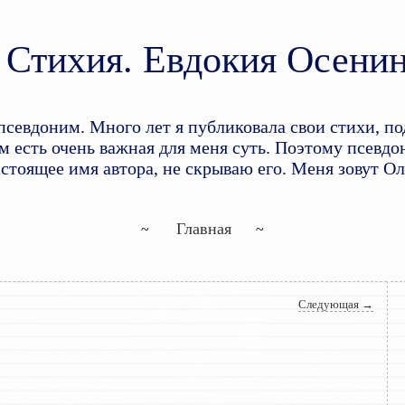
Стихия. Евдокия Осени
доним. Много лет я публиковала свои стихи, по
 есть очень важная для меня суть. Поэтому псевдон
астоящее имя автора, не скрываю его. Меня зовут О
Перейти к основному содержим
Перейти к дополнительному со
Главная
Следующая
→