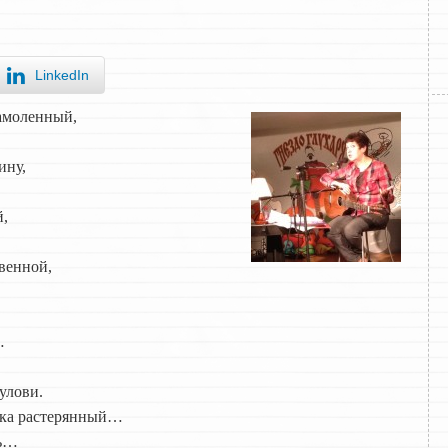
LinkedIn
намоленный,
ину,
й,
твенной,
…
улови.
гка растерянный…
ть…