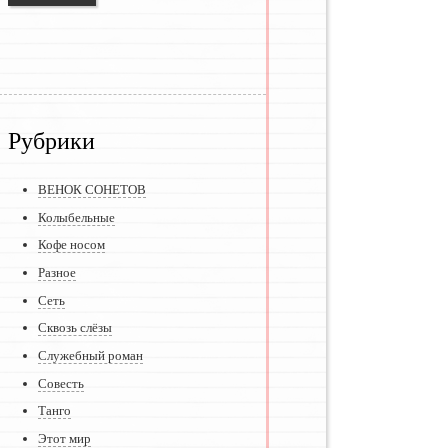
Рубрики
ВЕНОК СОНЕТОВ
Колыбельные
Кофе носом
Разное
Сеть
Сквозь слёзы
Служебный роман
Совесть
Танго
Этот мир