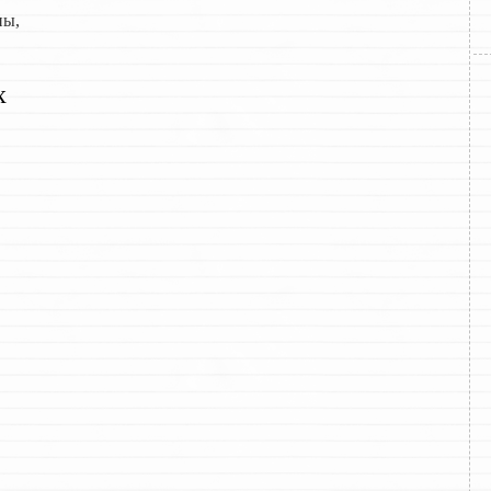
ны,
х