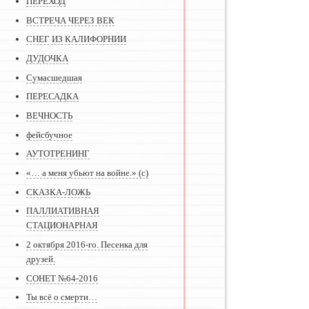
ПЕРЕХОД
ВСТРЕЧА ЧЕРЕЗ ВЕК
СНЕГ ИЗ КАЛИФОРНИИ
ДУДОЧКА
Сумасшедшая
ПЕРЕСАДКА
ВЕЧНОСТЬ
фейсбучное
АУТОТРЕНИНГ
«… а меня убьют на войне.» (с)
СКАЗКА-ЛОЖЬ
ПАЛЛИАТИВНАЯ
СТАЦИОНАРНАЯ
2 октября 2016-го. Песенка для
друзей.
СОНЕТ №64-2016
Ты всё о смерти…