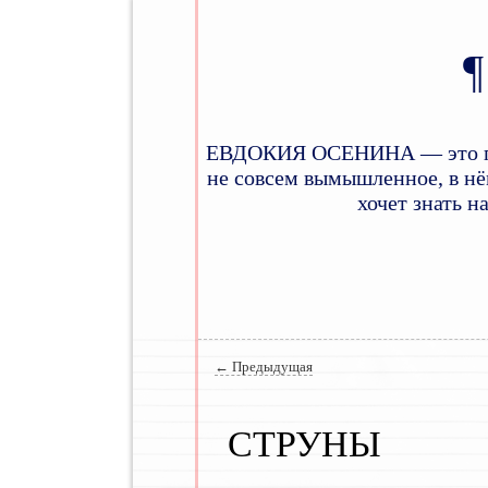
ЕВДОКИЯ ОСЕНИНА — это псев
не совсем вымышленное, в нём
хочет знать н
Главное меню
Навигация по записям
←
Предыдущая
СТРУНЫ