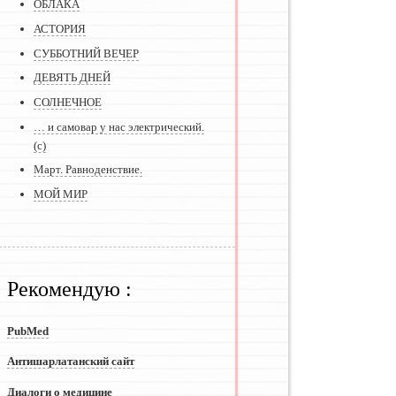
ОБЛАКА
АСТОРИЯ
СУББОТНИЙ ВЕЧЕР
ДЕВЯТЬ ДНЕЙ
СОЛНЕЧНОЕ
… и самовар у нас электрический.
(с)
Март. Равноденствие.
МОЙ МИР
Рекомендую :
PubMed
Антишарлатанский сайт
Диалоги о медицине