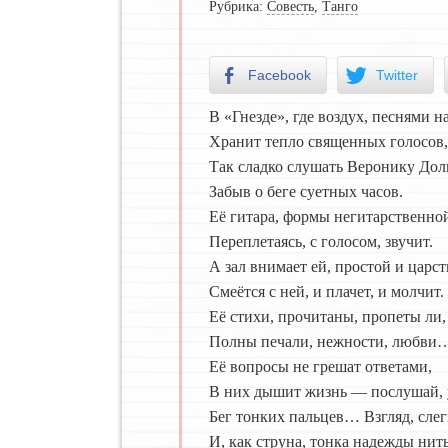
Рубрика:
Совесть
,
Танго
Facebook
Twitter
В «Гнезде», где воздух, песнями 
Хранит тепло священных голосов,
Так сладко слушать Веронику Дол
Забыв о беге суетных часов.
Её гитара, формы негитарственно
Переплетаясь, с голосом, звучит.
А зал внимает ей, простой и царс
Смеётся с ней, и плачет, и молчит.
Её стихи, прочитаны, пропеты ли,
Полны печали, нежности, любви
Её вопросы не грешат ответами,
В них дышит жизнь — послушай, 
Бег тонких пальцев… Взгляд, сле
И, как струна, тонка надежды ни