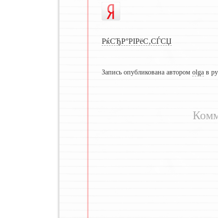
РќСЂР°РІРёС‚СЃСЏ
Запись опубликована автором
olga
в р
Комм