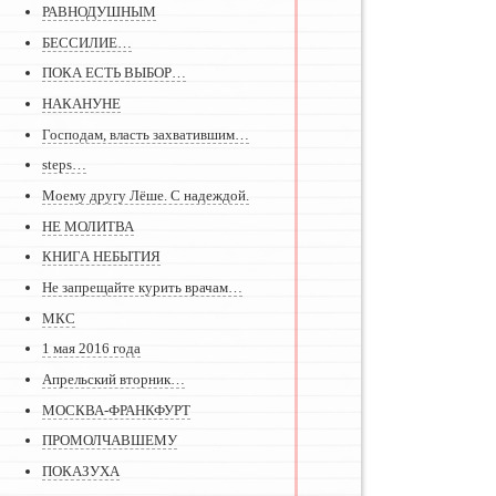
РАВНОДУШНЫМ
БЕССИЛИЕ…
ПОКА ЕСТЬ ВЫБОР…
НАКАНУНЕ
Господам, власть захватившим…
steps…
Моему другу Лёше. С надеждой.
НЕ МОЛИТВА
КНИГА НЕБЫТИЯ
Не запрещайте курить врачам…
МКС
1 мая 2016 года
Апрельский вторник…
МОСКВА-ФРАНКФУРТ
ПРОМОЛЧАВШЕМУ
ПОКАЗУХА