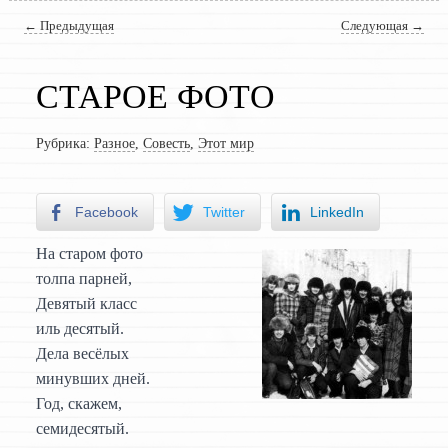
Навигация по записям
←
Предыдущая
Следующая
→
СТАРОЕ ФОТО
Рубрика:
Разное
,
Совесть
,
Этот мир
Facebook
Twitter
LinkedIn
На старом фото
толпа парней,
Девятый класс
иль десятый.
Дела весёлых
минувших дней.
Год, скажем,
семидесятый.