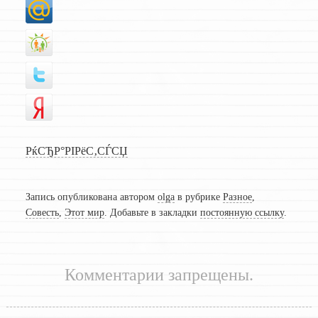
РќСЂР°РІРёС‚СЃСЏ
Запись опубликована автором
olga
в рубрике
Разное
,
Совесть
,
Этот мир
. Добавьте в закладки
постоянную ссылку
.
Комментарии запрещены.