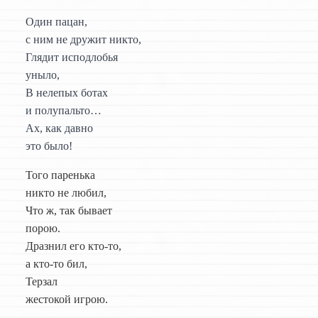
Один пацан,
с ним не дружит никто,
Глядит исподлобья
уныло,
В нелепых ботах
и полупальто…
Ах, как давно
это было!
Того паренька
никто не любил,
Что ж, так бывает
порою.
Дразнил его кто-то,
а кто-то бил,
Терзал
жестокой игрою.