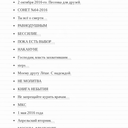
2 октября 2016-го. Песенка для друзей.
СОНЕТ №64-2016
Ты всё о смерти…
РАВНОДУШНЫМ
БЕССИЛИЕ…
ПОКА ЕСТЬ ВЫБОР…
НАКАНУНЕ
Господам, власть захватившим…
steps…
Моему другу Лёше. С надеждой.
НЕ МОЛИТВА
КНИГА НЕБЫТИЯ
Не запрещайте курить врачам…
МКС
1 мая 2016 года
Апрельский вторник…