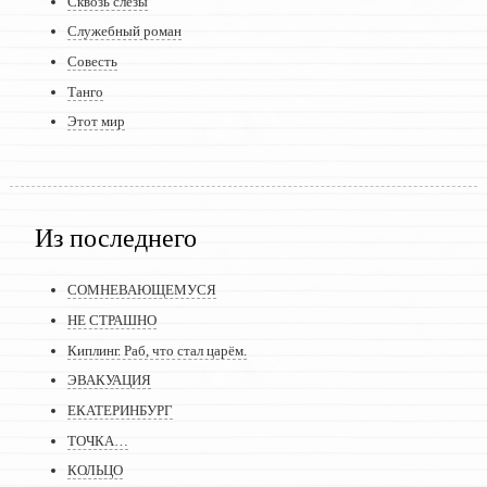
Сквозь слёзы
Служебный роман
Совесть
Танго
Этот мир
Из последнего
СОМНЕВАЮЩЕМУСЯ
НЕ СТРАШНО
Киплинг. Раб, что стал царём.
ЭВАКУАЦИЯ
ЕКАТЕРИНБУРГ
ТОЧКА…
КОЛЬЦО