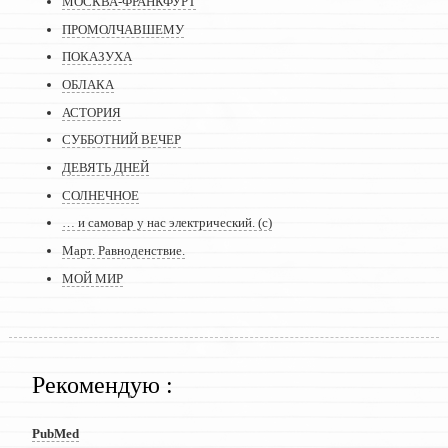
МОСКВА-ФРАНКФУРТ
ПРОМОЛЧАВШЕМУ
ПОКАЗУХА
ОБЛАКА
АСТОРИЯ
СУББОТНИЙ ВЕЧЕР
ДЕВЯТЬ ДНЕЙ
СОЛНЕЧНОЕ
… и самовар у нас электрический. (с)
Март. Равноденствие.
МОЙ МИР
Рекомендую :
PubMed