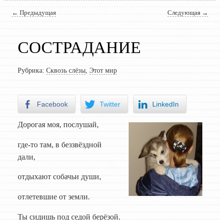
Навигация по записям
←
Предыдущая
Следующая
→
СОСТРАДАНИЕ
Рубрика:
Сквозь слёзы
,
Этот мир
Facebook
Twitter
LinkedIn
Дорогая моя, послушай,
где-то там, в беззвёздной
дали,
отдыхают собачьи души,
отлетевшие от земли.
Ты сидишь под седой берёзой.