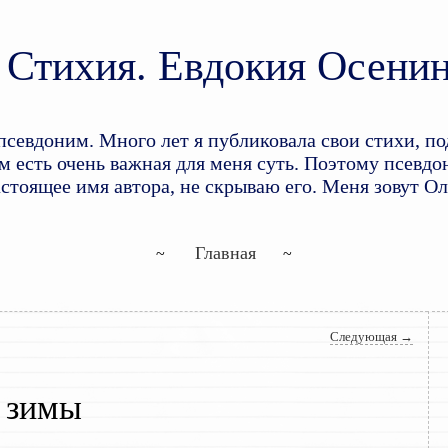
Стихия. Евдокия Осени
доним. Много лет я публиковала свои стихи, по
 есть очень важная для меня суть. Поэтому псевдон
астоящее имя автора, не скрываю его. Меня зовут О
Перейти к основному содержим
Перейти к дополнительному со
Главная
Следующая
→
 зимы