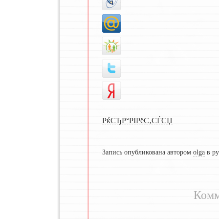
РќСЂР°РІРёС‚СЃСЏ
Запись опубликована автором
olga
в р
Комм