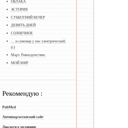
ОБЛАКА
АСТОРИЯ
СУББОТНИЙ ВЕЧЕР
ДЕВЯТЬ ДНЕЙ
СОЛНЕЧНОЕ
… и самовар у нас электрический.
(с)
Март. Равноденствие.
МОЙ МИР
Рекомендую :
PubMed
Антишарлатанский сайт
Диалоги о медицине