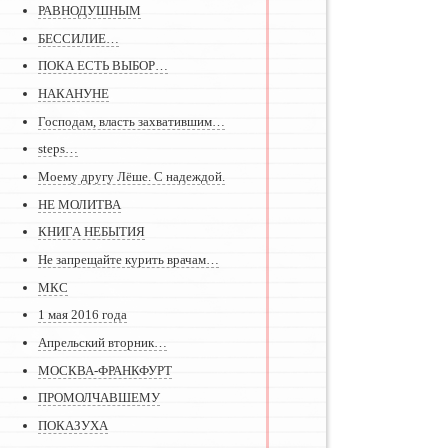
РАВНОДУШНЫМ
БЕССИЛИЕ…
ПОКА ЕСТЬ ВЫБОР…
НАКАНУНЕ
Господам, власть захватившим…
steps…
Моему другу Лёше. С надеждой.
НЕ МОЛИТВА
КНИГА НЕБЫТИЯ
Не запрещайте курить врачам…
МКС
1 мая 2016 года
Апрельский вторник…
МОСКВА-ФРАНКФУРТ
ПРОМОЛЧАВШЕМУ
ПОКАЗУХА