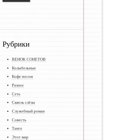
Рубрики
ВЕНОК СОНЕТОВ
Колыбельные
Кофе носом
Разное
Сеть
Сквозь слёзы
Служебный роман
Совесть
Танго
Этот мир