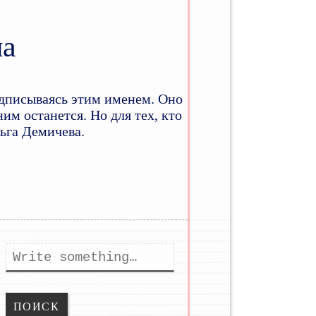
на
дписываясь этим именем. Оно
им останется. Но для тех, кто
льга Демичева.
ому
держимому
Поиск