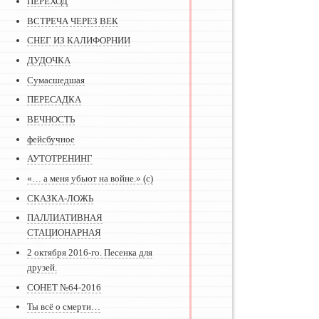
ПЕРЕХОД
ВСТРЕЧА ЧЕРЕЗ ВЕК
СНЕГ ИЗ КАЛИФОРНИИ
ДУДОЧКА
Сумасшедшая
ПЕРЕСАДКА
ВЕЧНОСТЬ
фейсбучное
АУТОТРЕНИНГ
«… а меня убьют на войне.» (с)
СКАЗКА-ЛОЖЬ
ПАЛЛИАТИВНАЯ
СТАЦИОНАРНАЯ
2 октября 2016-го. Песенка для
друзей.
СОНЕТ №64-2016
Ты всё о смерти…