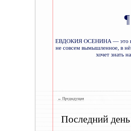
ЕВДОКИЯ ОСЕНИНА — это псев
не совсем вымышленное, в нём
хочет знать н
Главное меню
Навигация по записям
←
Предыдущая
Последний день