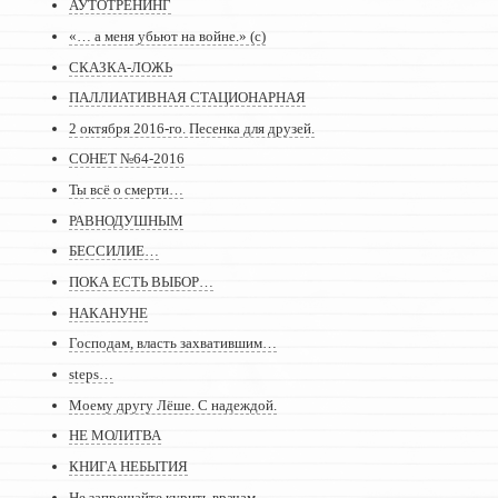
АУТОТРЕНИНГ
«… а меня убьют на войне.» (с)
СКАЗКА-ЛОЖЬ
ПАЛЛИАТИВНАЯ СТАЦИОНАРНАЯ
2 октября 2016-го. Песенка для друзей.
СОНЕТ №64-2016
Ты всё о смерти…
РАВНОДУШНЫМ
БЕССИЛИЕ…
ПОКА ЕСТЬ ВЫБОР…
НАКАНУНЕ
Господам, власть захватившим…
steps…
Моему другу Лёше. С надеждой.
НЕ МОЛИТВА
КНИГА НЕБЫТИЯ
Не запрещайте курить врачам…