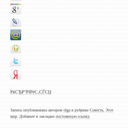
РќСЂР°РІРёС‚СЃСЏ
Запись опубликована автором
olga
в рубрике
Совесть
,
Этот
мир
. Добавьте в закладки
постоянную ссылку
.