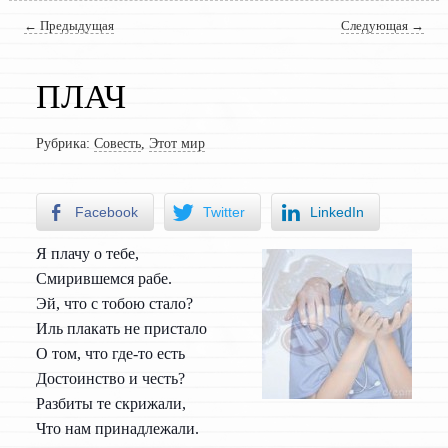
Навигация по записям
←
Предыдущая
Следующая
→
ПЛАЧ
Рубрика:
Совесть
,
Этот мир
Facebook
Twitter
LinkedIn
Я плачу о тебе,
Смирившемся рабе.
Эй, что с тобою стало?
Иль плакать не пристало
О том, что где-то есть
Достоинство и честь?
Разбиты те скрижали,
Что нам принадлежали.