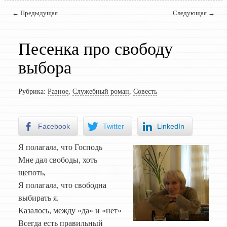
Навигация по записям
←
Предыдущая
Следующая
→
Песенка про свободу
выбора
Рубрика:
Разное
,
Служебный роман
,
Совесть
Facebook
Twitter
LinkedIn
Я полагала, что Господь
Мне дал свободы, хоть
щепоть,
Я полагала, что свободна
выбирать я.
Казалось, между «да» и «нет»
Всегда есть правильный