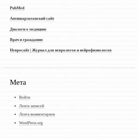
PubMed
Антишарлатанский сайт
Диалоги о медицине
Врач и гражданин
Невросайт | Журнал для неврологов и нейрофизиологов
Мета
Войти
Лента записей
Лента комментариев
WordPress.org