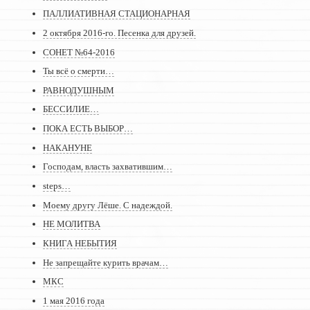
ПАЛЛИАТИВНАЯ СТАЦИОНАРНАЯ
2 октября 2016-го. Песенка для друзей.
СОНЕТ №64-2016
Ты всё о смерти…
РАВНОДУШНЫМ
БЕССИЛИЕ…
ПОКА ЕСТЬ ВЫБОР…
НАКАНУНЕ
Господам, власть захватившим…
steps…
Моему другу Лёше. С надеждой.
НЕ МОЛИТВА
КНИГА НЕБЫТИЯ
Не запрещайте курить врачам…
МКС
1 мая 2016 года