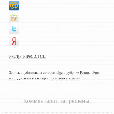
РќСЂР°РІРёС‚СЃСЏ
Запись опубликована автором
olga
в рубрике
Разное
,
Этот
мир
. Добавьте в закладки
постоянную ссылку
.
Комментарии запрещены.