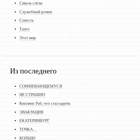
Сквозь слёзы
Служебный роман
Совесть
Танго
Этот мир
Из последнего
СОМНЕВАЮЩЕМУСЯ
НЕ СТРАШНО
Киплинг. Раб, что стал царём.
ЭВАКУАЦИЯ
ЕКАТЕРИНБУРГ
ТОЧКА…
КОЛЬЦО