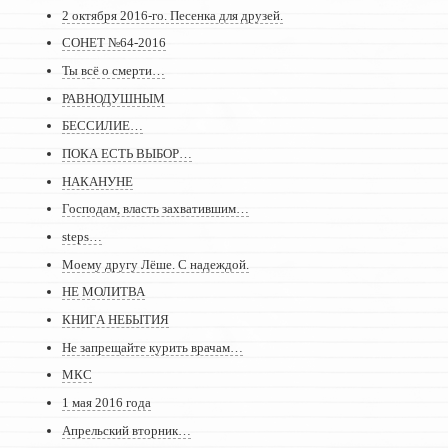
2 октября 2016-го. Песенка для друзей.
СОНЕТ №64-2016
Ты всё о смерти…
РАВНОДУШНЫМ
БЕССИЛИЕ…
ПОКА ЕСТЬ ВЫБОР…
НАКАНУНЕ
Господам, власть захватившим…
steps…
Моему другу Лёше. С надеждой.
НЕ МОЛИТВА
КНИГА НЕБЫТИЯ
Не запрещайте курить врачам…
МКС
1 мая 2016 года
Апрельский вторник…