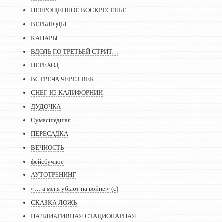
НЕПРОЩЕННОЕ ВОСКРЕСЕНЬЕ
ВЕРБЛЮДЫ
КАНАРЫ
ВДОЛЬ ПО ТРЕТЬЕЙ СТРИТ…
ПЕРЕХОД
ВСТРЕЧА ЧЕРЕЗ ВЕК
СНЕГ ИЗ КАЛИФОРНИИ
ДУДОЧКА
Сумасшедшая
ПЕРЕСАДКА
ВЕЧНОСТЬ
фейсбучное
АУТОТРЕНИНГ
«… а меня убьют на войне.» (с)
СКАЗКА-ЛОЖЬ
ПАЛЛИАТИВНАЯ СТАЦИОНАРНАЯ