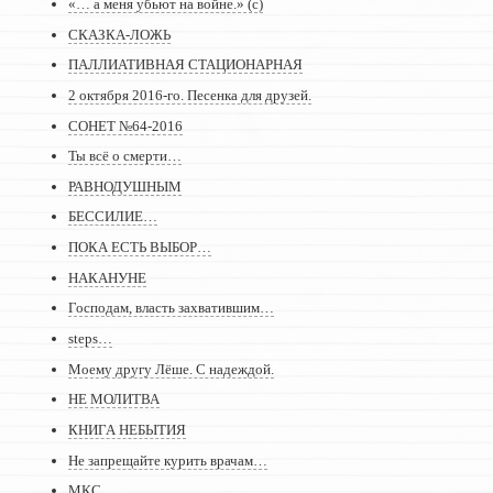
«… а меня убьют на войне.» (с)
СКАЗКА-ЛОЖЬ
ПАЛЛИАТИВНАЯ СТАЦИОНАРНАЯ
2 октября 2016-го. Песенка для друзей.
СОНЕТ №64-2016
Ты всё о смерти…
РАВНОДУШНЫМ
БЕССИЛИЕ…
ПОКА ЕСТЬ ВЫБОР…
НАКАНУНЕ
Господам, власть захватившим…
steps…
Моему другу Лёше. С надеждой.
НЕ МОЛИТВА
КНИГА НЕБЫТИЯ
Не запрещайте курить врачам…
МКС