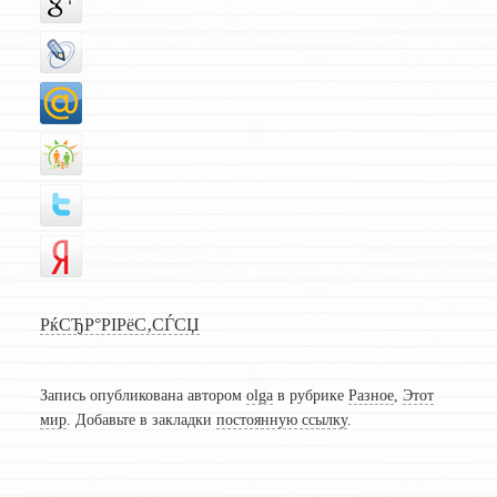
РќСЂР°РІРёС‚СЃСЏ
Запись опубликована автором
olga
в рубрике
Разное
,
Этот
мир
. Добавьте в закладки
постоянную ссылку
.