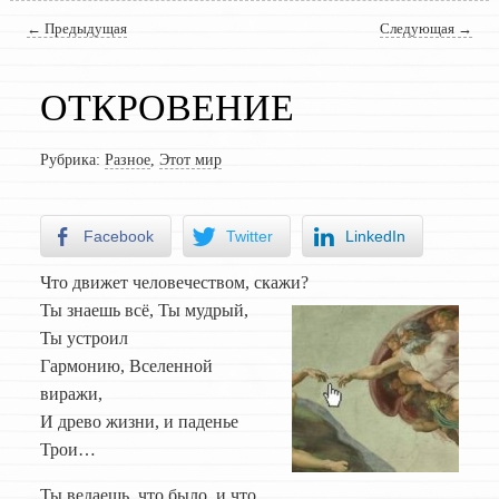
Навигация по записям
←
Предыдущая
Следующая
→
ОТКРОВЕНИЕ
Рубрика:
Разное
,
Этот мир
Facebook
Twitter
LinkedIn
Что движет человечеством, скажи?
Ты знаешь всё, Ты мудрый,
Ты устроил
Гармонию, Вселенной
виражи,
И древо жизни, и паденье
Трои…
Ты ведаешь, что было, и что