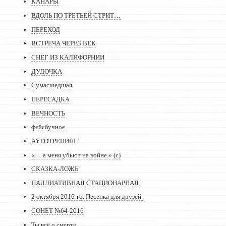
КАНАРЫ
ВДОЛЬ ПО ТРЕТЬЕЙ СТРИТ…
ПЕРЕХОД
ВСТРЕЧА ЧЕРЕЗ ВЕК
СНЕГ ИЗ КАЛИФОРНИИ
ДУДОЧКА
Сумасшедшая
ПЕРЕСАДКА
ВЕЧНОСТЬ
фейсбучное
АУТОТРЕНИНГ
«… а меня убьют на войне.» (с)
СКАЗКА-ЛОЖЬ
ПАЛЛИАТИВНАЯ СТАЦИОНАРНАЯ
2 октября 2016-го. Песенка для друзей.
СОНЕТ №64-2016
Ты всё о смерти…