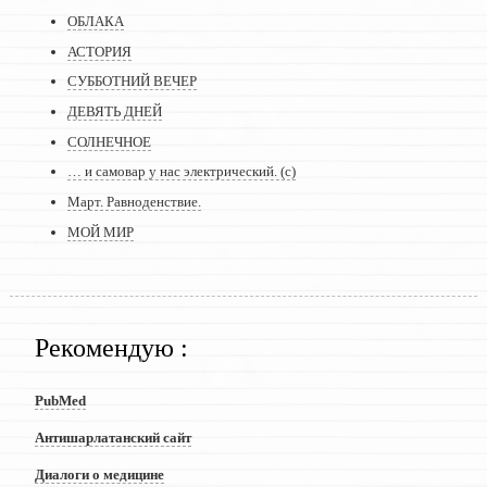
ОБЛАКА
АСТОРИЯ
СУББОТНИЙ ВЕЧЕР
ДЕВЯТЬ ДНЕЙ
СОЛНЕЧНОЕ
… и самовар у нас электрический. (с)
Март. Равноденствие.
МОЙ МИР
Рекомендую :
PubMed
Антишарлатанский сайт
Диалоги о медицине