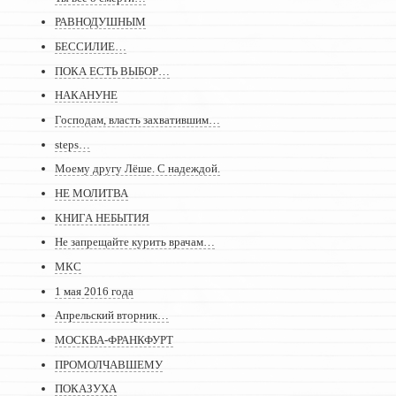
РАВНОДУШНЫМ
БЕССИЛИЕ…
ПОКА ЕСТЬ ВЫБОР…
НАКАНУНЕ
Господам, власть захватившим…
steps…
Моему другу Лёше. С надеждой.
НЕ МОЛИТВА
КНИГА НЕБЫТИЯ
Не запрещайте курить врачам…
МКС
1 мая 2016 года
Апрельский вторник…
МОСКВА-ФРАНКФУРТ
ПРОМОЛЧАВШЕМУ
ПОКАЗУХА