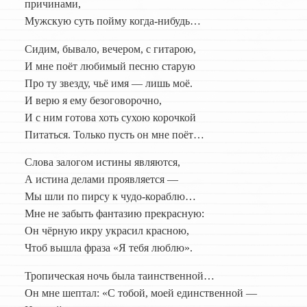
причинами,
Мужскую суть пойму когда-нибудь…
Сидим, бывало, вечером, с гитарою,
И мне поёт любимый песню старую
Про ту звезду, чьё имя — лишь моё.
И верю я ему безоговорочно,
И с ним готова хоть сухою корочкой
Питаться. Только пусть он мне поёт…
Слова залогом истины являются,
А истина делами проявляется —
Мы шли по пирсу к чудо-кораблю…
Мне не забыть фантазию прекрасную:
Он чёрную икру украсил красною,
Чтоб вышла фраза «Я тебя люблю».
Тропическая ночь была таинственной…
Он мне шептал: «С тобой, моей единственной —