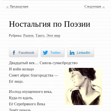
Навигация по записям
←
Предыдущая
Следующая
→
Ностальгия по Поэзии
Рубрика:
Разное
,
Танго
,
Этот мир
Facebook
Twitter
LinkedIn
Двадцатый век… Сквозь сумасбродство
И войн кольцо
Сияет абрис благородства —
Её лицо.
Из-под опущенного века,
Куда-то вдаль,
Её Серебряного Века
Течёт печаль.