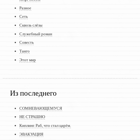
Разное
Сеть
Сквозь слёзы
Служебный роман
Совесть
Танго
Этот мир
Из последнего
СОМНЕВАЮЩЕМУСЯ
НЕ СТРАШНО
Киплинг. Раб, что стал царём.
ЭВАКУАЦИЯ