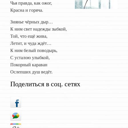
Чья правда, как ожог,
Красна и горяча.
Зиянье чёрных дыр…
К ним свет надежды зыбкой,
Той, что ещё жива,
Летит, и чуда ждёт…
К ним белый поводырь,
С усталою улыбкой,
Покорный караван
Ослепших душ ведёт.
Поделиться в соц. сетях