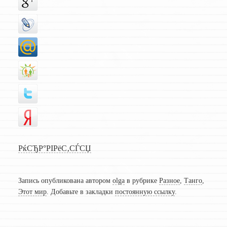
РќСЂР°РІРёС‚СЃСЏ
Запись опубликована автором
olga
в рубрике
Разное
,
Танго
,
Этот мир
. Добавьте в закладки
постоянную ссылку
.