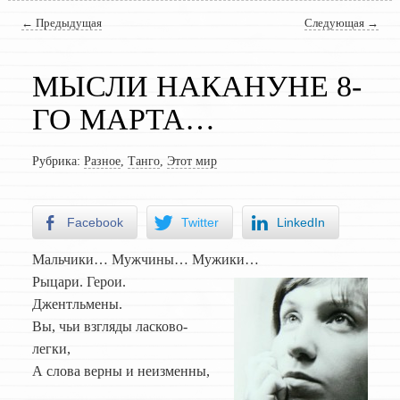
Навигация по записям
←
Предыдущая
Следующая
→
МЫСЛИ НАКАНУНЕ 8-
ГО МАРТА…
Рубрика:
Разное
,
Танго
,
Этот мир
Facebook
Twitter
LinkedIn
Мальчики… Мужчины… Мужики…
Рыцари. Герои.
Джентльмены.
Вы, чьи взгляды ласково-
легки,
А слова верны и неизменны,