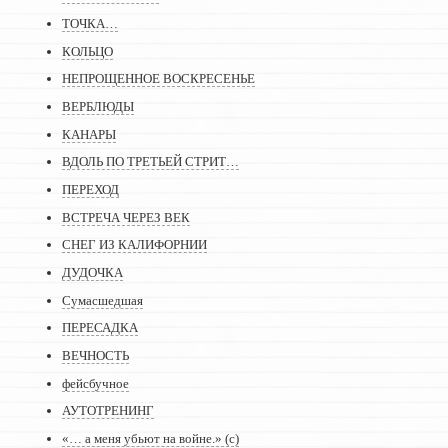
ТОЧКА…
КОЛЬЦО
НЕПРОЩЕННОЕ ВОСКРЕСЕНЬЕ
ВЕРБЛЮДЫ
КАНАРЫ
ВДОЛЬ ПО ТРЕТЬЕЙ СТРИТ…
ПЕРЕХОД
ВСТРЕЧА ЧЕРЕЗ ВЕК
СНЕГ ИЗ КАЛИФОРНИИ
ДУДОЧКА
Сумасшедшая
ПЕРЕСАДКА
ВЕЧНОСТЬ
фейсбучное
АУТОТРЕНИНГ
«… а меня убьют на войне.» (с)