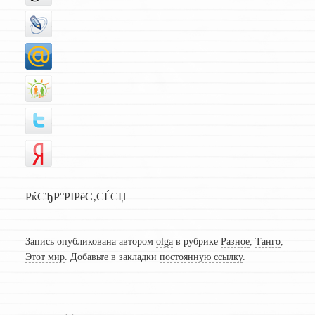
РќСЂР°РІРёС‚СЃСЏ
Запись опубликована автором
olga
в рубрике
Разное
,
Танго
,
Этот мир
. Добавьте в закладки
постоянную ссылку
.