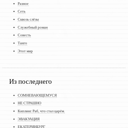
Разное
Сеть
Сквозь слёзы
Служебный роман
Совесть
Танго
Этот мир
Из последнего
СОМНЕВАЮЩЕМУСЯ
НЕ СТРАШНО
Киплинг. Раб, что стал царём.
ЭВАКУАЦИЯ
ЕКАТЕРИНБУРГ