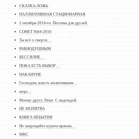
СКАЗКА-ЛОЖЬ
ПАЛЛИАТИВНАЯ СТАЦИОНАРНАЯ
2 октября 2016-го. Песенка для друзей.
СОНЕТ №64-2016
Ты всё о смерти…
РАВНОДУШНЫМ
БЕССИЛИЕ…
ПОКА ЕСТЬ ВЫБОР…
НАКАНУНЕ
Господам, власть захватившим…
steps…
Моему другу Лёше. С надеждой.
НЕ МОЛИТВА
КНИГА НЕБЫТИЯ
Не запрещайте курить врачам…
МКС