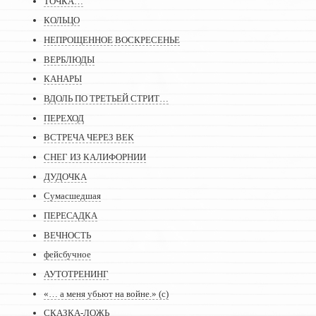
ТОЧКА…
КОЛЬЦО
НЕПРОЩЕННОЕ ВОСКРЕСЕНЬЕ
ВЕРБЛЮДЫ
КАНАРЫ
ВДОЛЬ ПО ТРЕТЬЕЙ СТРИТ…
ПЕРЕХОД
ВСТРЕЧА ЧЕРЕЗ ВЕК
СНЕГ ИЗ КАЛИФОРНИИ
ДУДОЧКА
Сумасшедшая
ПЕРЕСАДКА
ВЕЧНОСТЬ
фейсбучное
АУТОТРЕНИНГ
«… а меня убьют на войне.» (с)
СКАЗКА-ЛОЖЬ