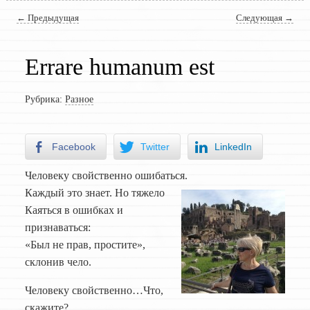
Навигация по записям
←
Предыдущая
Следующая
→
Errare humanum est
Рубрика:
Разное
Facebook
Twitter
LinkedIn
Человеку свойственно ошибаться.
Каждый это знает. Но тяжело
Каяться в ошибках и
признаваться:
«Был не прав, простите»,
склонив чело.
Человеку свойственно…Что,
скажите?