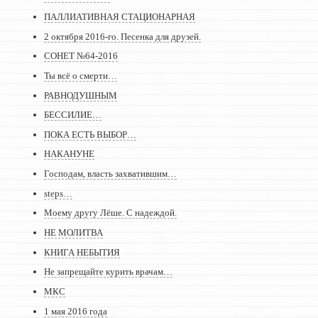
ПАЛЛИАТИВНАЯ СТАЦИОНАРНАЯ
2 октября 2016-го. Песенка для друзей.
СОНЕТ №64-2016
Ты всё о смерти…
РАВНОДУШНЫМ
БЕССИЛИЕ…
ПОКА ЕСТЬ ВЫБОР…
НАКАНУНЕ
Господам, власть захватившим…
steps…
Моему другу Лёше. С надеждой.
НЕ МОЛИТВА
КНИГА НЕБЫТИЯ
Не запрещайте курить врачам…
МКС
1 мая 2016 года