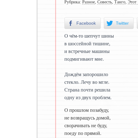
Рубрика:
Разное
,
Совесть
,
Танго
,
Этот
Facebook
Twitter
О чём-то шепчут шины
в шоссейной тишине,
и встречные машины
подмигивают мне.
Дождём запорошило
стекло. Лечу во мгле.
Страна почти решила
одну из двух проблем.
О прошлом позабуду,
не возвращусь домой,
сворачивать не буду,
поеду по прямой.