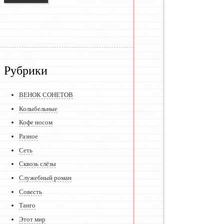
Рубрики
ВЕНОК СОНЕТОВ
Колыбельные
Кофе носом
Разное
Сеть
Сквозь слёзы
Служебный роман
Совесть
Танго
Этот мир