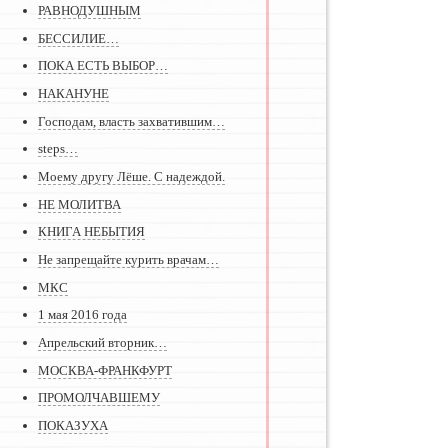
РАВНОДУШНЫМ
БЕССИЛИЕ…
ПОКА ЕСТЬ ВЫБОР…
НАКАНУНЕ
Господам, власть захватившим…
steps…
Моему другу Лёше. С надеждой.
НЕ МОЛИТВА
КНИГА НЕБЫТИЯ
Не запрещайте курить врачам…
МКС
1 мая 2016 года
Апрельский вторник…
МОСКВА-ФРАНКФУРТ
ПРОМОЛЧАВШЕМУ
ПОКАЗУХА