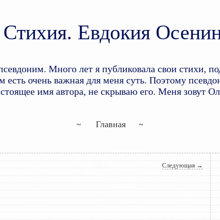
Стихия. Евдокия Осени
доним. Много лет я публиковала свои стихи, по
 есть очень важная для меня суть. Поэтому псевдон
астоящее имя автора, не скрываю его. Меня зовут О
Перейти к основному содержим
Перейти к дополнительному со
Главная
Следующая
→