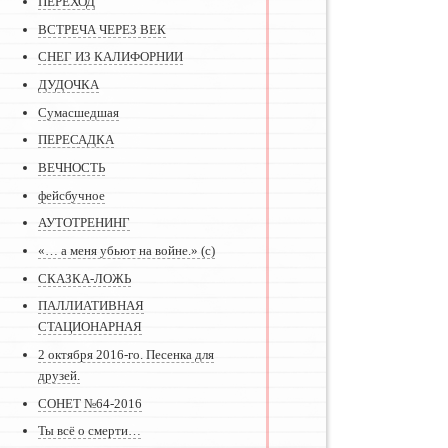
ПЕРЕХОД
ВСТРЕЧА ЧЕРЕЗ ВЕК
СНЕГ ИЗ КАЛИФОРНИИ
ДУДОЧКА
Сумасшедшая
ПЕРЕСАДКА
ВЕЧНОСТЬ
фейсбучное
АУТОТРЕНИНГ
«… а меня убьют на войне.» (с)
СКАЗКА-ЛОЖЬ
ПАЛЛИАТИВНАЯ
СТАЦИОНАРНАЯ
2 октября 2016-го. Песенка для
друзей.
СОНЕТ №64-2016
Ты всё о смерти…