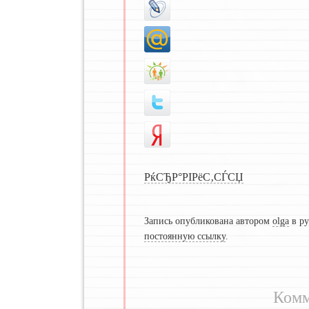
РќСЂР°РІРёС‚СЃСЏ
Запись опубликована автором
olga
в р
постоянную ссылку
.
Комм