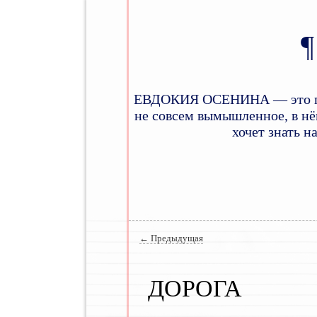
ЕВДОКИЯ ОСЕНИНА — это псев
не совсем вымышленное, в нём
хочет знать н
Главное меню
Навигация по записям
←
Предыдущая
ДОРОГА