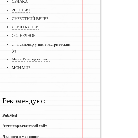
ОБЛАКА
АСТОРИЯ
СУББОТНИЙ ВЕЧЕР
ДЕВЯТЬ ДНЕЙ
СОЛНЕЧНОЕ
… и самовар у нас электрический.
(с)
Март. Равноденствие.
МОЙ МИР
Рекомендую :
PubMed
Антишарлатанский сайт
Диалоги о медицине