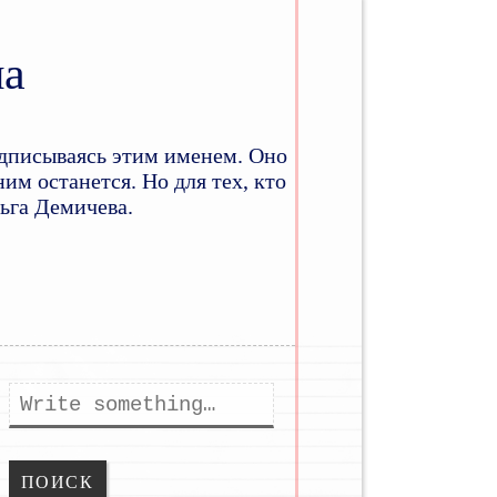
на
дписываясь этим именем. Оно
им останется. Но для тех, кто
льга Демичева.
ому
держимому
Поиск