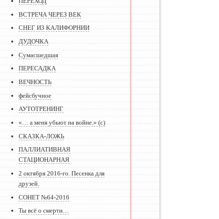
ПЕРЕХОД
ВСТРЕЧА ЧЕРЕЗ ВЕК
СНЕГ ИЗ КАЛИФОРНИИ
ДУДОЧКА
Сумасшедшая
ПЕРЕСАДКА
ВЕЧНОСТЬ
фейсбучное
АУТОТРЕНИНГ
«… а меня убьют на войне.» (с)
СКАЗКА-ЛОЖЬ
ПАЛЛИАТИВНАЯ
СТАЦИОНАРНАЯ
2 октября 2016-го. Песенка для
друзей.
СОНЕТ №64-2016
Ты всё о смерти…