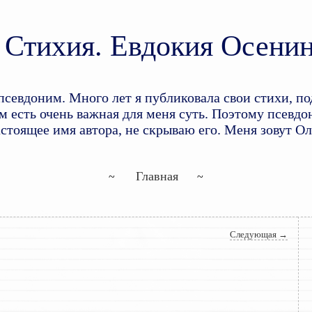
Стихия. Евдокия Осени
доним. Много лет я публиковала свои стихи, по
 есть очень важная для меня суть. Поэтому псевдон
астоящее имя автора, не скрываю его. Меня зовут О
Перейти к основному содержим
Перейти к дополнительному со
Главная
Следующая
→