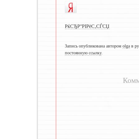
РќСЂР°РІРёС‚СЃСЏ
Запись опубликована автором
olga
в р
постоянную ссылку
.
Комм