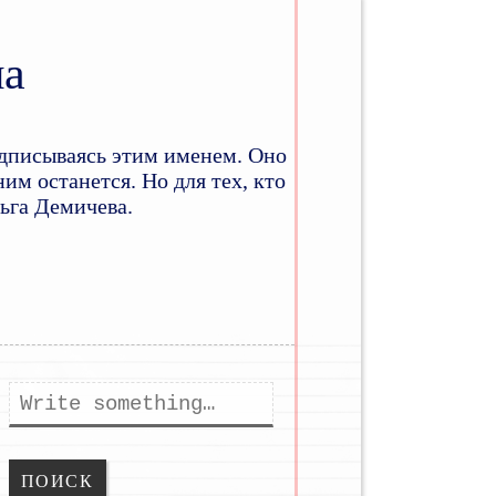
на
дписываясь этим именем. Оно
им останется. Но для тех, кто
льга Демичева.
ому
держимому
Поиск