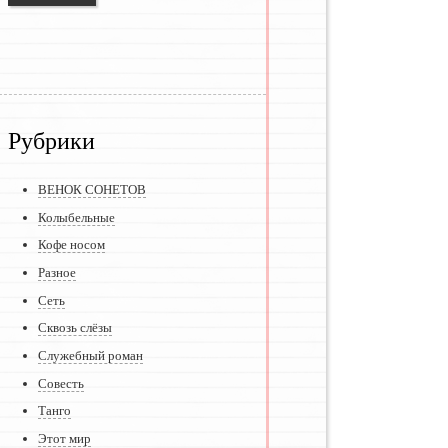
Рубрики
ВЕНОК СОНЕТОВ
Колыбельные
Кофе носом
Разное
Сеть
Сквозь слёзы
Служебный роман
Совесть
Танго
Этот мир