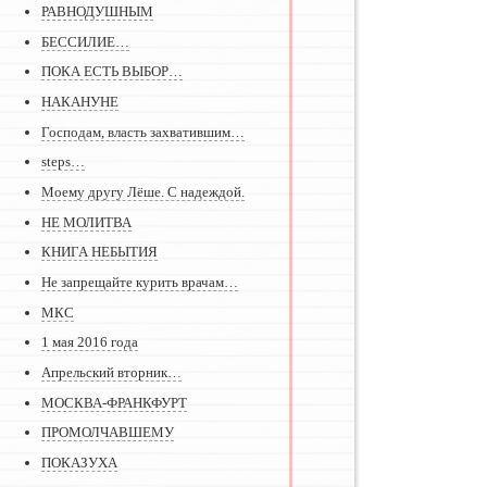
РАВНОДУШНЫМ
БЕССИЛИЕ…
ПОКА ЕСТЬ ВЫБОР…
НАКАНУНЕ
Господам, власть захватившим…
steps…
Моему другу Лёше. С надеждой.
НЕ МОЛИТВА
КНИГА НЕБЫТИЯ
Не запрещайте курить врачам…
МКС
1 мая 2016 года
Апрельский вторник…
МОСКВА-ФРАНКФУРТ
ПРОМОЛЧАВШЕМУ
ПОКАЗУХА