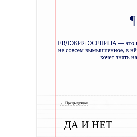
ЕВДОКИЯ ОСЕНИНА — это псев
не совсем вымышленное, в нём
хочет знать н
Главное меню
Навигация по записям
←
Предыдущая
ДА И НЕТ