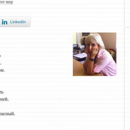
тот мир
LinkedIn
о
.
че.
ть
сней.
красный.
.