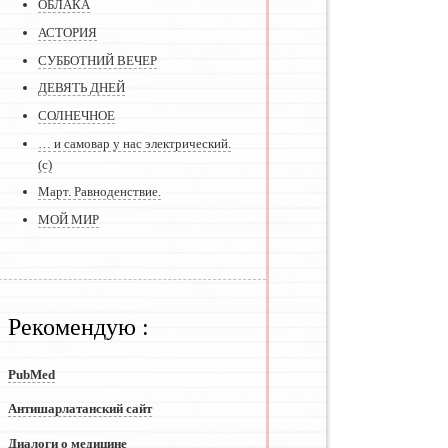
ОБЛАКА
АСТОРИЯ
СУББОТНИЙ ВЕЧЕР
ДЕВЯТЬ ДНЕЙ
СОЛНЕЧНОЕ
… и самовар у нас электрический.
(с)
Март. Равноденствие.
МОЙ МИР
Рекомендую :
PubMed
Антишарлатанский сайт
Диалоги о медицине