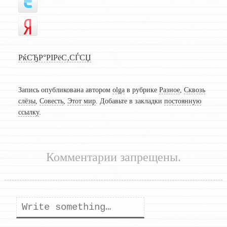
РќСЂР°РІРёС‚СЃСЏ
Запись опубликована автором
olga
в рубрике
Разное
,
Сквозь
слёзы
,
Совесть
,
Этот мир
. Добавьте в закладки
постоянную
ссылку
.
Комментарии запрещены.
Поиск