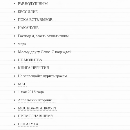
РАВНОДУШНЫМ
БЕССИЛИЕ…
ПОКА ЕСТЬ ВЫБОР…
НАКАНУНЕ
Господам, власть захватившим…
steps…
Моему другу Лёше. С надеждой.
НЕ МОЛИТВА
КНИГА НЕБЫТИЯ
Не запрещайте курить врачам…
МКС
1 мая 2016 года
Апрельский вторник…
МОСКВА-ФРАНКФУРТ
ПРОМОЛЧАВШЕМУ
ПОКАЗУХА