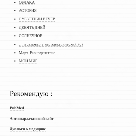
ОБЛАКА
АСТОРИЯ
СУББОТНИЙ ВЕЧЕР
ДЕВЯТЬ ДНЕЙ
СОЛНЕЧНОЕ
… и самовар у нас электрический. (с)
Март. Равноденствие.
МОЙ МИР
Рекомендую :
PubMed
Антишарлатанский сайт
Диалоги о медицине