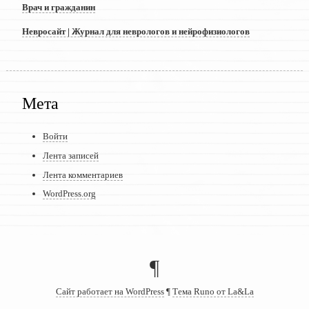
Врач и гражданин
Невросайт | Журнал для неврологов и нейрофизиологов
Мета
Войти
Лента записей
Лента комментариев
WordPress.org
¶
Сайт работает на WordPress
¶
Тема Runo от La&La