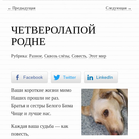
Навигация по записям
←
Предыдущая
Следующая
→
ЧЕТВЕРОЛАПОЙ
РОДНЕ
Рубрика:
Разное
,
Сквозь слёзы
,
Совесть
,
Этот мир
Facebook
Twitter
LinkedIn
Ваши короткие жизни мимо
Наших прошли не раз.
Братья и сестры Белого Бима
Чище и лучше нас.
Каждая ваша судьба — как
повесть,