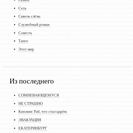
Сеть
Сквозь слёзы
Служебный роман
Совесть
Танго
Этот мир
Из последнего
СОМНЕВАЮЩЕМУСЯ
НЕ СТРАШНО
Киплинг. Раб, что стал царём.
ЭВАКУАЦИЯ
ЕКАТЕРИНБУРГ