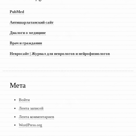
PubMed
Антишарлатанский сайт
Диалоги о медицине
Врач и гражданин
Невросайт | Журнал для неврологов и нейрофизиологов
Мета
Войти
Лента записей
Лента комментариев
WordPress.org