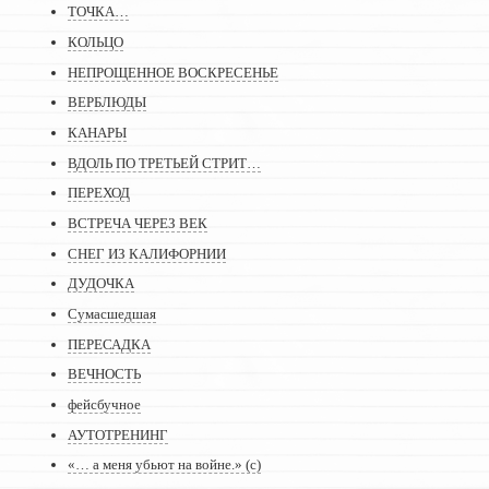
ТОЧКА…
КОЛЬЦО
НЕПРОЩЕННОЕ ВОСКРЕСЕНЬЕ
ВЕРБЛЮДЫ
КАНАРЫ
ВДОЛЬ ПО ТРЕТЬЕЙ СТРИТ…
ПЕРЕХОД
ВСТРЕЧА ЧЕРЕЗ ВЕК
СНЕГ ИЗ КАЛИФОРНИИ
ДУДОЧКА
Сумасшедшая
ПЕРЕСАДКА
ВЕЧНОСТЬ
фейсбучное
АУТОТРЕНИНГ
«… а меня убьют на войне.» (с)