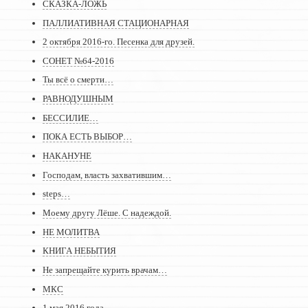
СКАЗКА-ЛОЖЬ
ПАЛЛИАТИВНАЯ СТАЦИОНАРНАЯ
2 октября 2016-го. Песенка для друзей.
СОНЕТ №64-2016
Ты всё о смерти…
РАВНОДУШНЫМ
БЕССИЛИЕ…
ПОКА ЕСТЬ ВЫБОР…
НАКАНУНЕ
Господам, власть захватившим…
steps…
Моему другу Лёше. С надеждой.
НЕ МОЛИТВА
КНИГА НЕБЫТИЯ
Не запрещайте курить врачам…
МКС
1 мая 2016 года