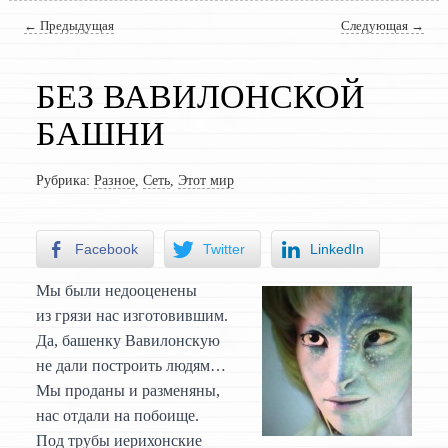
Навигация по записям
←
Предыдущая
Следующая
→
БЕЗ ВАВИЛОНСКОЙ
БАШНИ
Рубрика:
Разное
,
Сеть
,
Этот мир
Facebook
Twitter
LinkedIn
Мы были недооценены
из грязи нас изготовившим.
Да, башенку Вавилонскую
не дали построить людям…
Мы проданы и разменяны,
нас отдали на побоище.
Под трубы иерихонские