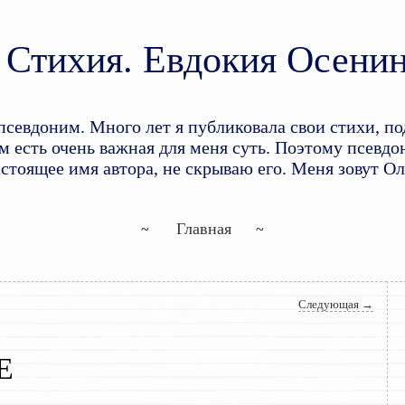
Стихия. Евдокия Осени
доним. Много лет я публиковала свои стихи, по
 есть очень важная для меня суть. Поэтому псевдон
астоящее имя автора, не скрываю его. Меня зовут О
Перейти к основному содержим
Перейти к дополнительному со
Главная
Следующая
→
Е