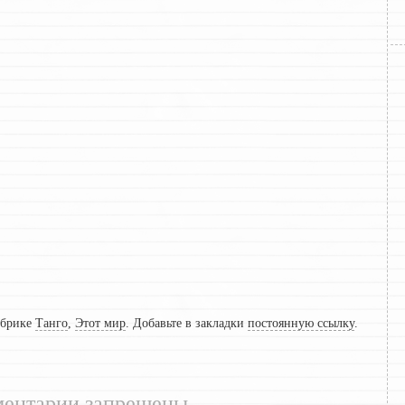
убрике
Танго
,
Этот мир
. Добавьте в закладки
постоянную ссылку
.
ентарии запрещены.