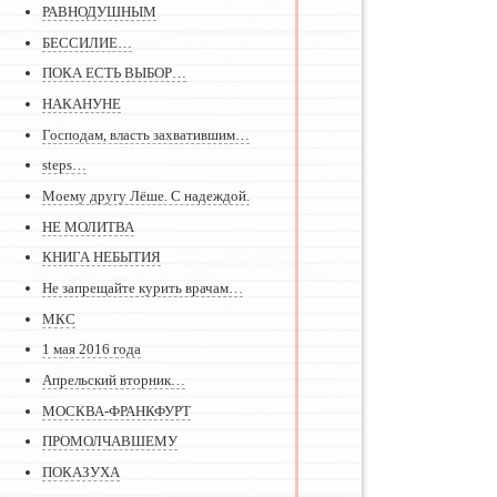
РАВНОДУШНЫМ
БЕССИЛИЕ…
ПОКА ЕСТЬ ВЫБОР…
НАКАНУНЕ
Господам, власть захватившим…
steps…
Моему другу Лёше. С надеждой.
НЕ МОЛИТВА
КНИГА НЕБЫТИЯ
Не запрещайте курить врачам…
МКС
1 мая 2016 года
Апрельский вторник…
МОСКВА-ФРАНКФУРТ
ПРОМОЛЧАВШЕМУ
ПОКАЗУХА