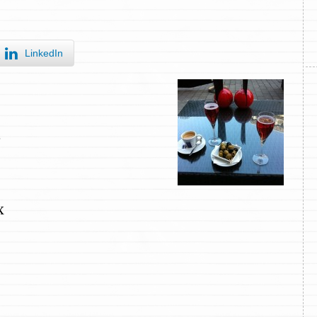
LinkedIn
…
х