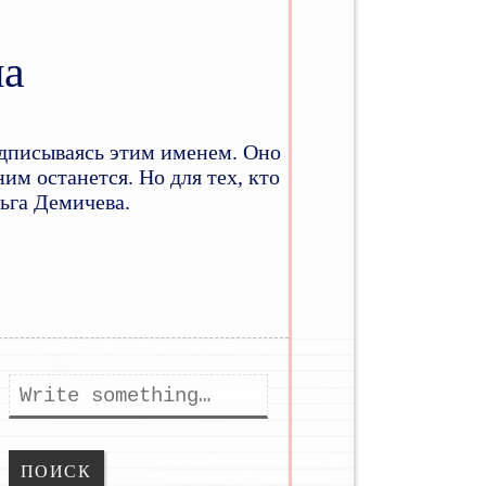
на
дписываясь этим именем. Оно
им останется. Но для тех, кто
льга Демичева.
ому
держимому
Поиск