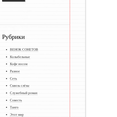
Рубрики
ВЕНОК СОНЕТОВ
Колыбельные
Кофе носом
Разное
Сеть
Сквозь слёзы
Служебный роман
Совесть
Танго
Этот мир