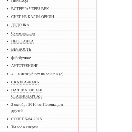
ПЕРЕХОД
ВСТРЕЧА ЧЕРЕЗ ВЕК
СНЕГ ИЗ КАЛИФОРНИИ
ДУДОЧКА
Сумасшедшая
ПЕРЕСАДКА
ВЕЧНОСТЬ
фейсбучное
АУТОТРЕНИНГ
«… а меня убьют на войне.» (с)
СКАЗКА-ЛОЖЬ
ПАЛЛИАТИВНАЯ
СТАЦИОНАРНАЯ
2 октября 2016-го. Песенка для
друзей.
СОНЕТ №64-2016
Ты всё о смерти…