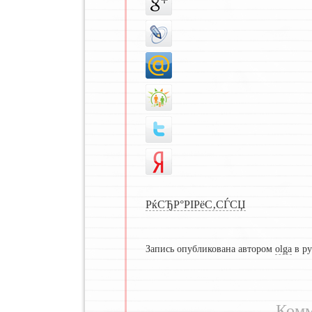
РќСЂР°РІРёС‚СЃСЏ
Запись опубликована автором
olga
в р
Комм