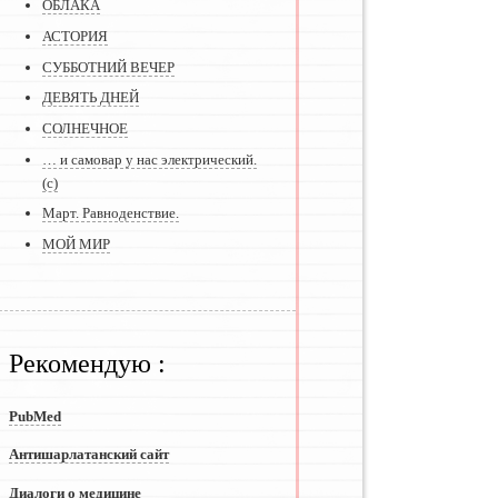
ОБЛАКА
АСТОРИЯ
СУББОТНИЙ ВЕЧЕР
ДЕВЯТЬ ДНЕЙ
СОЛНЕЧНОЕ
… и самовар у нас электрический.
(с)
Март. Равноденствие.
МОЙ МИР
Рекомендую :
PubMed
Антишарлатанский сайт
Диалоги о медицине