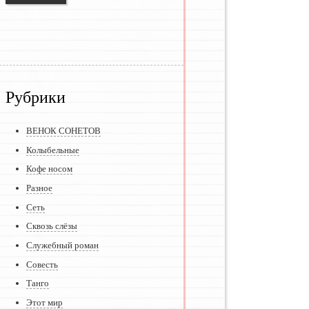
Рубрики
ВЕНОК СОНЕТОВ
Колыбельные
Кофе носом
Разное
Сеть
Сквозь слёзы
Служебный роман
Совесть
Танго
Этот мир