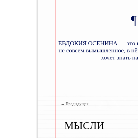
ЕВДОКИЯ ОСЕНИНА — это псев
не совсем вымышленное, в нём
хочет знать н
Главное меню
Навигация по записям
←
Предыдущая
МЫСЛИ