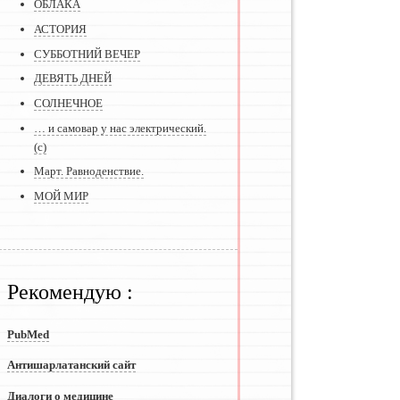
ОБЛАКА
АСТОРИЯ
СУББОТНИЙ ВЕЧЕР
ДЕВЯТЬ ДНЕЙ
СОЛНЕЧНОЕ
… и самовар у нас электрический.
(с)
Март. Равноденствие.
МОЙ МИР
Рекомендую :
PubMed
Антишарлатанский сайт
Диалоги о медицине