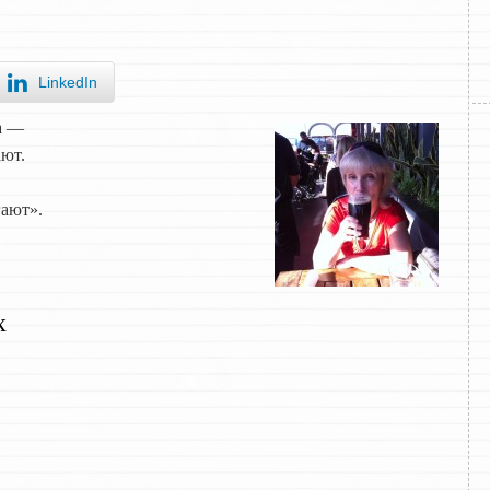
LinkedIn
а —
ают.
гают».
х