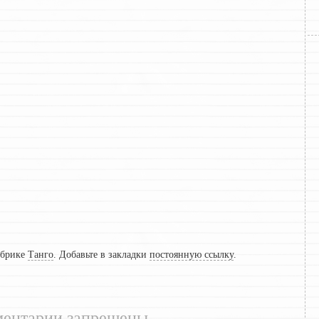
убрике
Танго
. Добавьте в закладки
постоянную ссылку
.
ентарии запрещены.