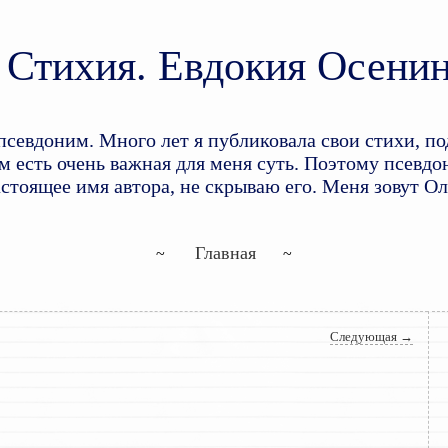
Стихия. Евдокия Осени
доним. Много лет я публиковала свои стихи, по
 есть очень важная для меня суть. Поэтому псевдон
астоящее имя автора, не скрываю его. Меня зовут О
Перейти к основному содержим
Перейти к дополнительному со
Главная
Следующая
→