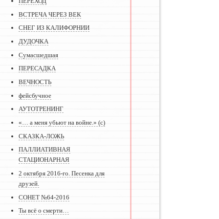
ПЕРЕХОД
ВСТРЕЧА ЧЕРЕЗ ВЕК
СНЕГ ИЗ КАЛИФОРНИИ
ДУДОЧКА
Сумасшедшая
ПЕРЕСАДКА
ВЕЧНОСТЬ
фейсбучное
АУТОТРЕНИНГ
«… а меня убьют на войне.» (с)
СКАЗКА-ЛОЖЬ
ПАЛЛИАТИВНАЯ
СТАЦИОНАРНАЯ
2 октября 2016-го. Песенка для
друзей.
СОНЕТ №64-2016
Ты всё о смерти…