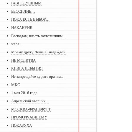
РАВНОДУШНЫМ
БЕССИЛИЕ…
ПОКА ЕСТЬ ВЫБОР…
НАКАНУНЕ
Господам, власть захватившим…
steps…
Моему другу Лёше. С надеждой.
НЕ МОЛИТВА
КНИГА НЕБЫТИЯ
Не запрещайте курить врачам…
МКС
1 мая 2016 года
Апрельский вторник…
МОСКВА-ФРАНКФУРТ
ПРОМОЛЧАВШЕМУ
ПОКАЗУХА