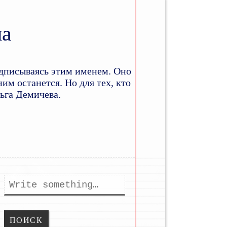
на
дписываясь этим именем. Оно
им останется. Но для тех, кто
льга Демичева.
ому
держимому
Поиск