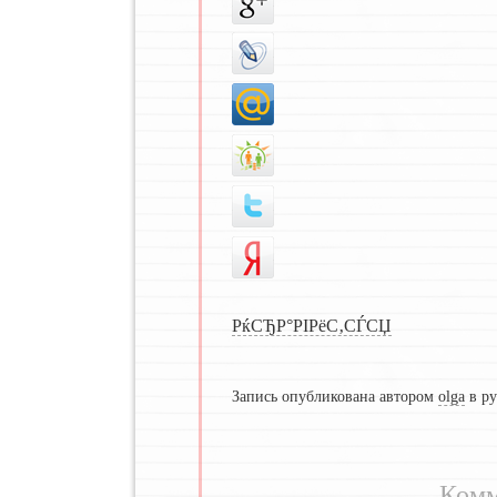
РќСЂР°РІРёС‚СЃСЏ
Запись опубликована автором
olga
в р
Комм